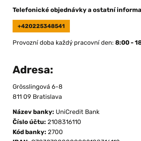
Telefonické objednávky a ostatní inform
+420225348541
Provozní doba každý pracovní den:
8:00 - 1
Adresa:
Grösslingová 6-8
811 09 Bratislava
Název banky:
UniCredit Bank
Číslo účtu:
2108316110
Kód banky:
2700