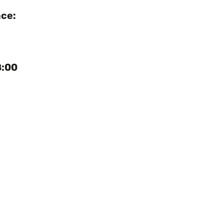
ace:
8:00