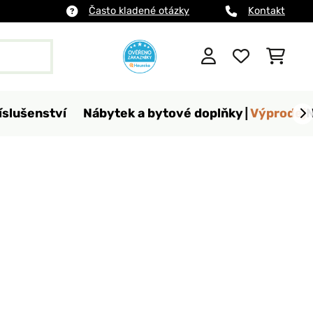
Často kladené otázky
Kontakt
íslušenství
Nábytek a bytové doplňky
Výprodej