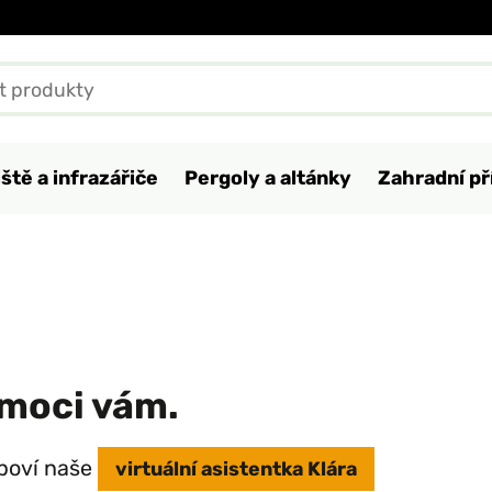
ště a infrazářiče
Pergoly a altánky
Zahradní př
moci vám.
poví naše
virtuální asistentka Klára