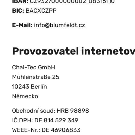
IBAN:
CZ9327000000002108316110
BIC:
BACXCZPP
E-Mail:
info@blumfeldt.cz
Provozovatel interneto
Chal-Tec GmbH
Mühlenstraße 25
10243 Berlín
Německo
Obchodní soud: HRB 98898
IČ DPH: DE 814 529 349
WEEE-Nr.: DE 46906833