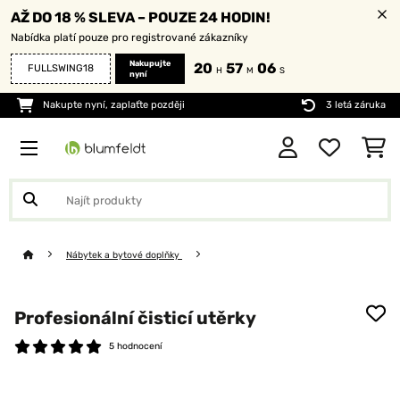
AŽ DO 18 % SLEVA – POUZE 24 HODIN!
Nabídka platí pouze pro registrované zákazníky
Nakupujte
20
57
05
FULLSWING18
H
M
S
nyní
Nakupte nyní, zaplaťte později
3 letá záruka
Nábytek a bytové doplňky
Profesionální čisticí utěrky
5 hodnocení