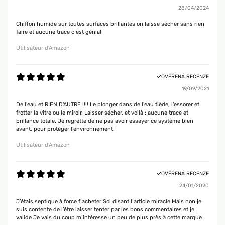
28/04/2024
Chiffon humide sur toutes surfaces brillantes on laisse sécher sans rien
faire et aucune trace c est génial
Utilisateur d'Amazon
OVĚŘENÁ RECENZE
19/09/2021
De l'eau et RIEN D'AUTRE !!!! Le plonger dans de l'eau tiède, l'essorer et
frotter la vitre ou le miroir. Laisser sécher, et voilà : aucune trace et
brillance totale. Je regrette de ne pas avoir essayer ce système bien
avant, pour protéger l'environnement
Utilisateur d'Amazon
OVĚŘENÁ RECENZE
24/01/2020
J’étais septique à force f’acheter Soi disant l’article miracle Mais non je
suis contente de l’être laisser tenter par les bons commentaires et je
valide Je vais du coup m’intéresse un peu de plus près à cette marque