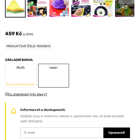
+3
459 Kč
(s DPH)
PRODUKTOVÉ ČÍSLO: 10040872
ZÁKLADNÍ BARVA:
Multi
neon
Brzy opět dostupné
Co znamenají tyto stavy?
Informovat o dostupnosti.
Zadejte svou e-mailovou adresu a upozorníme vás, až bude produkt
opět dostupný.
Upozornit