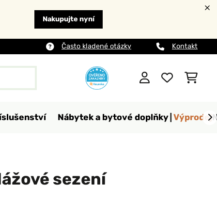
Nakupujte nyní
Často kladené otázky
Kontakt
íslušenství
Nábytek a bytové doplňky
Výprodej
lážové sezení