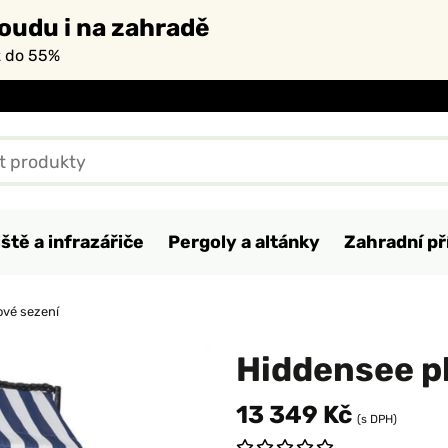
oudu i na zahradě
ž do 55%
ště a infrazářiče
Pergoly a altánky
Zahradní př
ové sezení
Hiddensee p
13 349 Kč
(s DPH)