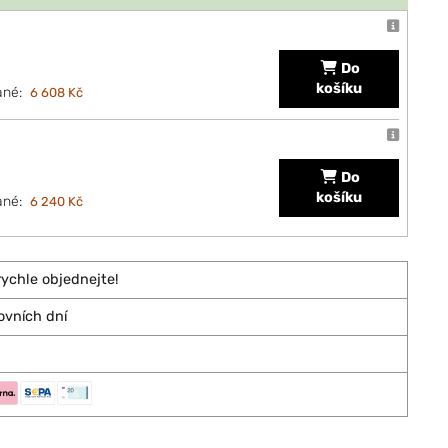
Do
košíku
ané:
6 608 Kč
Do
košíku
ané:
6 240 Kč
rychle objednejte!
ovních dní