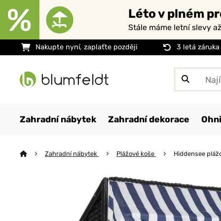
Léto v plném pr
Stále máme letní slevy a
Nakupte nyní, zaplaťte později
3 letá záruka
Zahradní nábytek
Zahradní dekorace
Ohni
Zahradní nábytek
Plážové koše
Hiddensee pláž