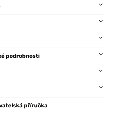
e
ké podrobnosti
vatelská příručka