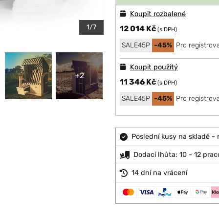
Koupit rozbalené
1/7
12 014 Kč
(s DPH)
SALE45P
-45%
Pro registrov
Koupit použitý
+2
11 346 Kč
(s DPH)
SALE45P
-45%
Pro registrov
Poslední kusy na skladě - 
Dodací lhůta: 10 - 12 prac
14 dní na vrácení