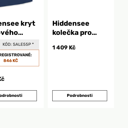
ensee kryt
Hiddensee
ového
kolečka pro
ní
přepravu
KÓD:
SALE55P
*
1 409 Kč
plážového
REGISTROVANÉ:
sezení
846 KČ
Kč
odrobnosti
Podrobnosti