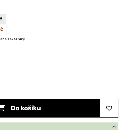
KČ
vané zákazníky
Do košíku