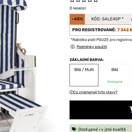
0 recenzí
-45%
KÓD:
SALE45P
*
PRO REGISTROVANÉ:
7 342 
*Nabídka platí POUZE pro registro
Podmínky použití
ZÁKLADNÍ BARVA:
Bílá / Multi
Bílá
Dostupné
Co znamenají tyto stavy?
Dostupné i v jiné kvalitě