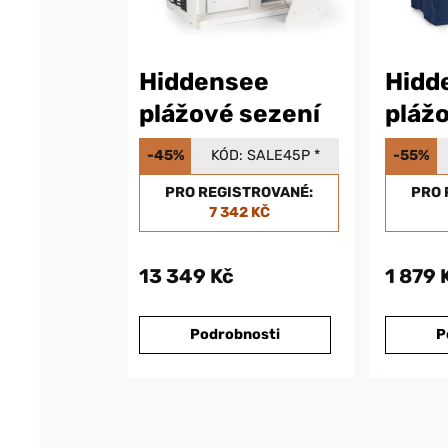
Hiddensee
Hidd
plážové sezení
pláž
seze
-45%
KÓD:
SALE45P
*
-55%
PRO REGISTROVANÉ:
PRO 
7 342 KČ
13 349 Kč
1 879 
Podrobnosti
P