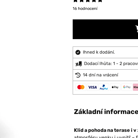
16 hodnocení
Ihned k dodání.
Dodací lhůta: 1 - 2 pracov
14 dní na vrácení
Základní informac
Klid a pohoda na terase i v
atmosféru venku i uvnitř – 