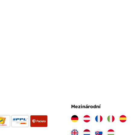
ble
r
Mezinárodní