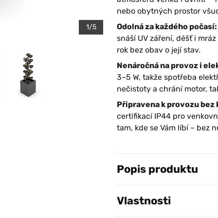
nebo obytných prostor všud
Odolná za každého počasí:
1/5
snáší UV záření, déšť i mr
rok bez obav o její stav.
Nenáročná na provoz i elek
3–5 W, takže spotřeba elekt
nečistoty a chrání motor, t
Připravena k provozu bez 
certifikací IP44 pro venkovn
tam, kde se Vám líbí – bez n
Popis produktu
Vlastnosti