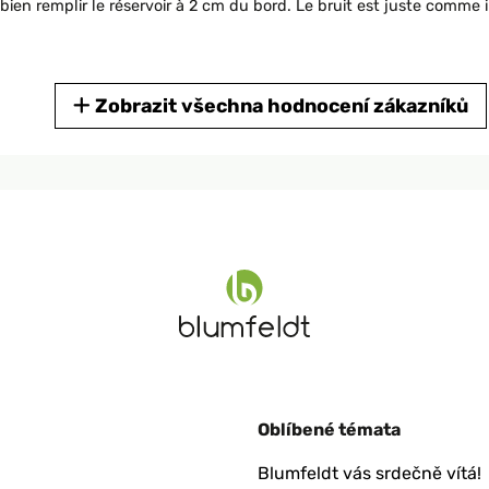
en remplir le réservoir à 2 cm du bord. Le bruit est juste comme il
Zobrazit všechna hodnocení zákazníků
bien remplir le bac sinon le bruit n'est pas agréable la fontaine es
Oblíbené témata
Blumfeldt vás srdečně vítá!