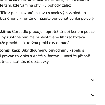
e tam, kde Vám na chvilku pohody záleží.
Tělo z pozinkovaného kovu s ocelovým vzhledem
áz bez úhony – fontánu můžete ponechat venku po celý
třinu:
Čerpadlo pracuje nepřetržitě s příkonem pouze
řiny zůstane minimální. Vestavěný filtr zachytává
akže pravidelná údržba prakticky odpadá.
komplikací:
Díky dlouhému přívodnímu kabelu s
í provoz za vlhka a deště si fontánu umístíte přesně
utnosti stát těsně u zásuvky.