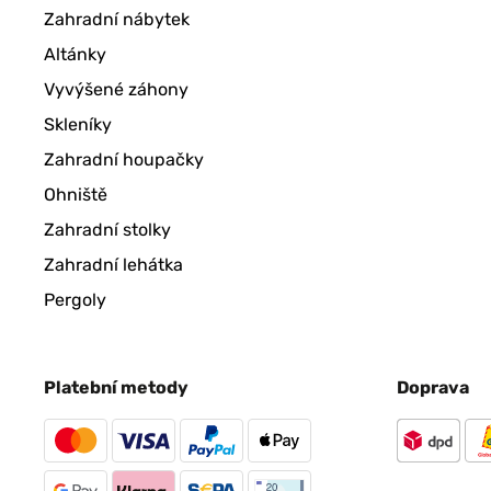
Zahradní nábytek
OVĚŘENÁ RECENZE
09/03/2020
Altánky
J’ai été forcé de faire une entaille pour le passage de ca
Vyvýšené záhony
Skleníky
Utilisateur d'Amazon
Zahradní houpačky
Ohniště
OVĚŘENÁ RECENZE
14/09/2019
Zahradní stolky
Zahradní lehátka
Très belle fontaine. Fonctionne parfaitement en extérieu
Pergoly
Utilisateur d'Amazon
Platební metody
Doprava
OVĚŘENÁ RECENZE
29/07/2019
une belle sculpture avec un bruit léger de cascade.