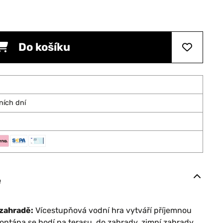
Do košíku
ních dní
e
 zahradě:
Vícestupňová vodní hra vytváří příjemnou
fontána se hodí na terasu, do zahrady, zimní zahrady