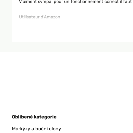
Vraiment sympa, pour un fonctionnement correct il faut bi
Utilisateur d'Amazon
OVĚŘENÁ RECENZE
11/09/2022
Parfait même en intérieur la détente st absolue attention 
Utilisateur d'Amazon
OVĚŘENÁ RECENZE
03/09/2020
Jolie fontaine , reposant agréable.
Oblíbené kategorie
Utilisateur d'Amazon
Markýzy a boční clony