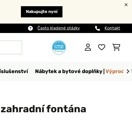
Nakupujte nyní
Často kladené otázky
Kontakt
íslušenství
Nábytek a bytové doplňky
Výprodej
 zahradní fontána