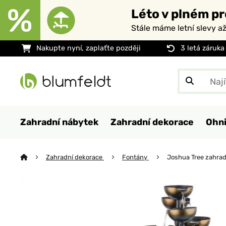
Léto v plném pr
Stále máme letní slevy a
Nakupte nyní, zaplaťte později
3 letá záruka
Zahradní nábytek
Zahradní dekorace
Ohni
Zahradní dekorace
Fontány
Joshua Tree zahrad