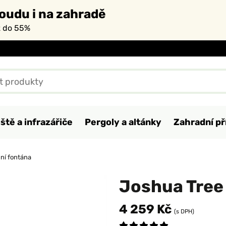
oudu i na zahradě
ž do 55%
ště a infrazářiče
Pergoly a altánky
Zahradní př
ní fontána
Joshua Tree
4 259 Kč
(s DPH)