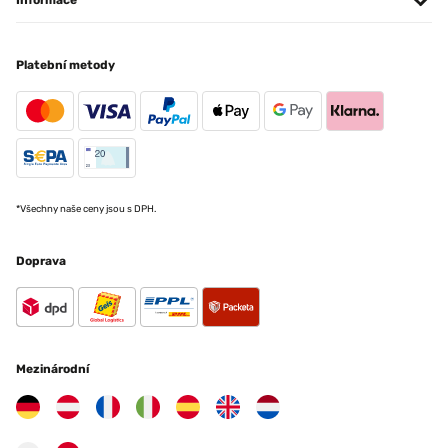
Informace
Elle vraiment top juste dommage pas de notice en Français
Utilisateur d'Amazon
Platební metody
OVĚŘENÁ RECENZE
23/06/2022
Le produit multimédia n'a pas pu être chargé. La fontaine que j ai acheté
il y'a a peut prés 1 mois et que j'ai reçu avec un trou en dessous, j avais
demandé un retour que j'ai jamais eût, acheté du matériel pour la
*Všechny naše ceny jsou s DPH.
réparation et la peinture qui ne teins pas, je suis déçu, car je l adore
Utilisateur d'Amazon
Doprava
OVĚŘENÁ RECENZE
23/06/2022
tous est parfait elle fonctionne bien
Mezinárodní
Utilisateur d'Amazon
OVĚŘENÁ RECENZE