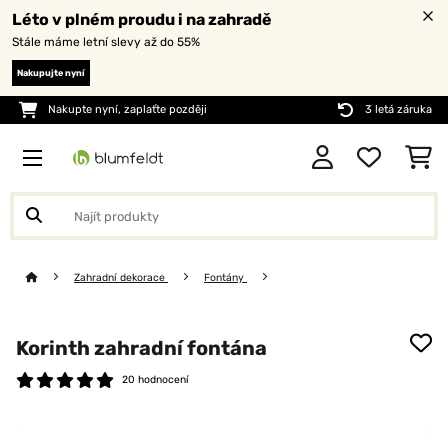
Léto v plném proudu i na zahradě
Stále máme letní slevy až do 55%
Nakupujte nyní
Nakupte nyní, zaplaťte později
3 letá záruka
Zahradní dekorace
Fontány
Korinth zahradní fontána
20 hodnocení