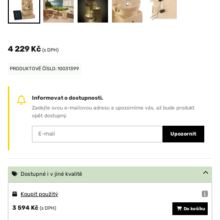
4 229 Kč
(s DPH)
PRODUKTOVÉ ČÍSLO: 10031399
Informovat o dostupnosti.
Zadejte svou e-mailovou adresu a upozorníme vás, až bude produkt
opět dostupný.
Upozornit
Dostupné i v jiné kvalitě
Koupit použitý
3 594 Kč
(s DPH)
Do košíku