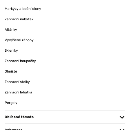
à mon expéditeur pour son sérieux et son service après-vente
Markýzy a boční clony
Utilisateur d'Amazon
Zahradní nábytek
Altánky
OVĚŘENÁ RECENZE
11/05/2023
Vyvýšené záhony
Très bel déco, relaxant, produit conforme, juste la notice pas en français...
Skleníky
Utilisateur d'Amazon
Zahradní houpačky
Ohniště
OVĚŘENÁ RECENZE
07/07/2022
Zahradní stolky
à la place d'un arbre /buisson qui devient grand et difficile d'entretien,ça
Zahradní lehátka
fait un bel effet,decore bien
Utilisateur d'Amazon
Pergoly
Oblíbené témata
OVĚŘENÁ RECENZE
27/06/2022