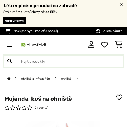
Léto v plném proudu i na zahradě
Stále máme letní slevy až do 55%
Nakupujte nyní
Nakupte nyní, zaplaťte později
3 letá záruka
Ohniště a infrazářiče
Ohniště
Mojanda, koš na ohniště
0 recenzí