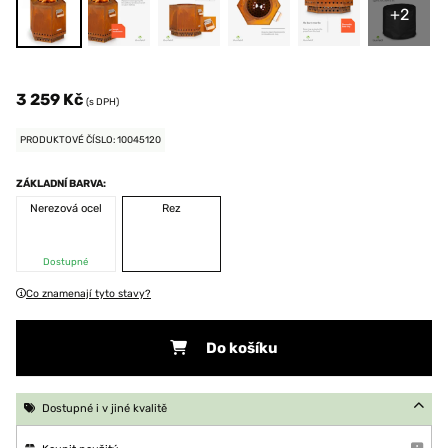
+2
3 259 Kč
(s DPH)
PRODUKTOVÉ ČÍSLO: 10045120
ZÁKLADNÍ BARVA:
Nerezová ocel
Rez
Dostupné
Co znamenají tyto stavy?
Do košíku
Dostupné i v jiné kvalitě