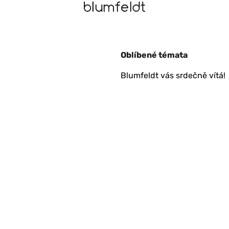
L'alternance blanc-argent est moins fondue que sur la photo, mai
Oblíbené témata
Blumfeldt vás srdečně vítá!
onctionne plutôt bien. Le rendu est bon et donne un aspect vieilli.
conforme au choix de base. Je recommande cet article. Cordialemen