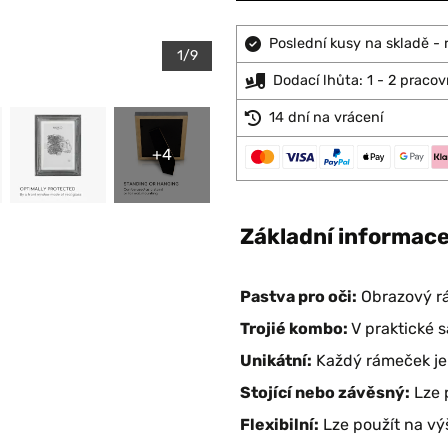
Poslední kusy na skladě - 
1/9
Dodací lhůta: 1 - 2 pracov
14 dní na vrácení
+4
Základní informac
Pastva pro oči:
Obrazový r
Trojié kombo:
V praktické 
Unikátní:
Každý rámeček je
Stojící nebo závěsný:
Lze 
Flexibilní:
Lze použít na výš