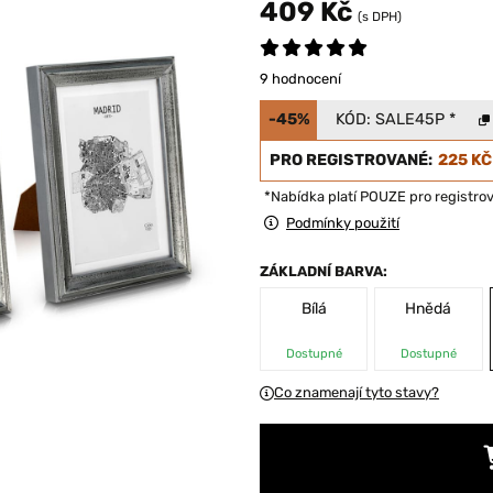
409 Kč
(s DPH)
9 hodnocení
-45%
KÓD:
SALE45P
*
PRO REGISTROVANÉ:
225 KČ
*Nabídka platí POUZE pro registro
Podmínky použití
ZÁKLADNÍ BARVA:
Bílá
Hnědá
Dostupné
Dostupné
Co znamenají tyto stavy?