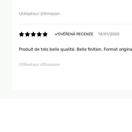
Utilisateur d'Amazon
OVĚŘENÁ RECENZE
13/01/2020
Produit de très belle qualité. Belle finition. Format orig
Utilisateur d'Amazon
OVĚŘENÁ RECENZE
13/10/2019
Nickel produit conforme Voici très vite en très bon état j
Utilisateur d'Amazon