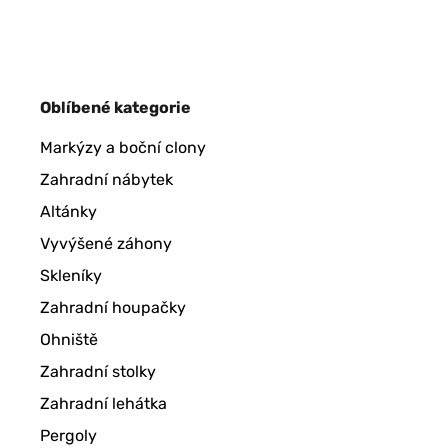
OVĚŘENÁ RECENZE
21/06/2018
Beaux cadres photo avec passe-partout blanc bien fini. 
les temps convenus.
Oblíbené kategorie
Utilisateur d'Amazon
Markýzy a boční clony
Zahradní nábytek
OVĚŘENÁ RECENZE
18/03/2018
Altánky
Vyvýšené záhony
J'avais des doutes sur le mélange des couleurs mais ça f
Skleníky
Zahradní houpačky
Utilisateur d'Amazon
Ohniště
Zahradní stolky
OVĚŘENÁ RECENZE
14/03/2018
Zahradní lehátka
Très bon article, de très bonne qualité avec une taille 
Pergoly