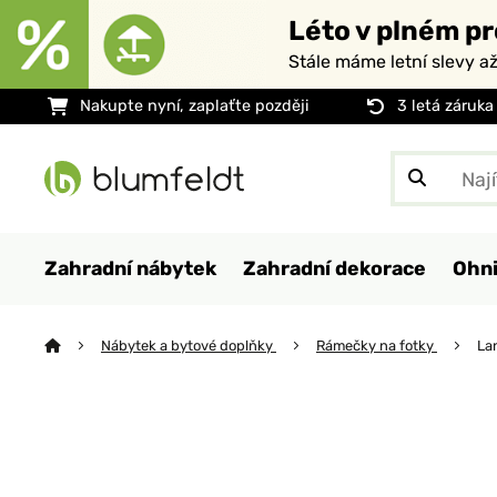
Léto v plném pr
Stále máme letní slevy a
Nakupte nyní, zaplaťte později
3 letá záruka
Zahradní nábytek
Zahradní dekorace
Ohni
Nábytek a bytové doplňky
Rámečky na fotky
La