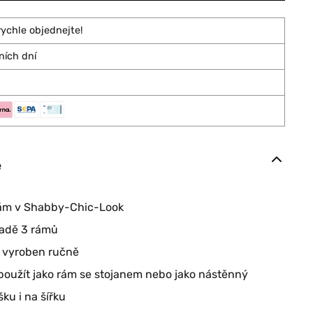
rychle objednejte!
ních dní
e
ám v Shabby-Chic-Look
sadě 3 rámů
 vyroben ručně
použít jako rám se stojanem nebo jako nástěnný
ku i na šířku