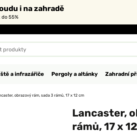
oudu i na zahradě
ž do 55%
ště a infrazářiče
Pergoly a altánky
Zahradní př
ncaster, obrazový rám, sada 3 rámů, 17 x 12 cm
Lancaster, o
rámů, 17 x 1