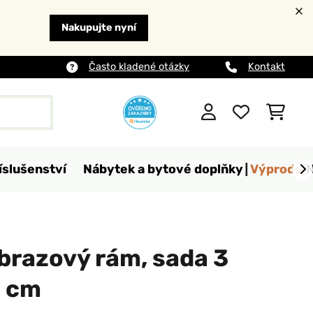
Nakupujte nyní
Často kladené otázky
Kontakt
íslušenství
Nábytek a bytové doplňky
Výprodej
brazový rám, sada 3
2 cm