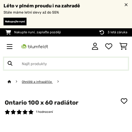
Léto v plném proudu i na zahradě
Stále máme letní slevy až do 55%
Nakupujte nyní
Nakupte nyní, zaplaťte později
3 letá záruka
Ohniště a infrazářiče
Ontario 100 x 60 radiátor
1 hodnocení