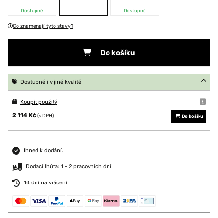
Dostupné
Dostupné
Co znamenají tyto stavy?
Do košíku
Dostupné i v jiné kvalitě
Koupit použitý
2 114 Kč
(s DPH)
Do košíku
Ihned k dodání.
Dodací lhůta: 1 - 2 pracovních dní
14 dní na vrácení