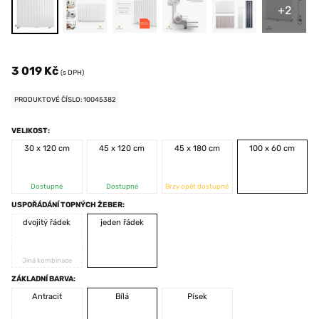
+2
3 019 Kč
(s DPH)
PRODUKTOVÉ ČÍSLO: 10045382
VELIKOST:
30 x 120 cm
45 x 120 cm
45 x 180 cm
100 x 60 cm
Dostupné
Dostupné
Brzy opět dostupné
USPOŘÁDÁNÍ TOPNÝCH ŽEBER:
dvojitý řádek
jeden řádek
Jiná kombinace
ZÁKLADNÍ BARVA:
Antracit
Bílá
Písek