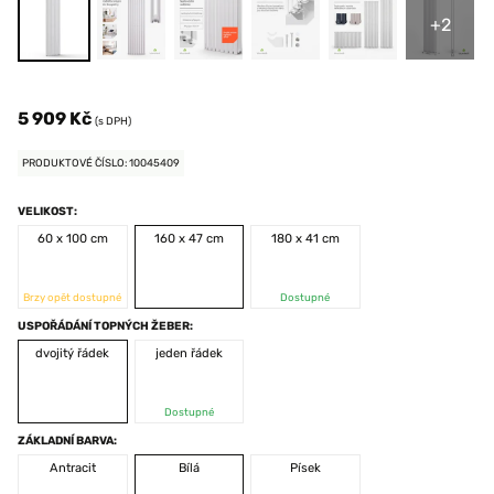
+2
5 909 Kč
(s DPH)
PRODUKTOVÉ ČÍSLO: 10045409
VELIKOST:
60 x 100 cm
160 x 47 cm
180 x 41 cm
Brzy opět dostupné
Dostupné
USPOŘÁDÁNÍ TOPNÝCH ŽEBER:
dvojitý řádek
jeden řádek
Dostupné
ZÁKLADNÍ BARVA:
Antracit
Bílá
Písek