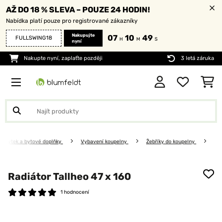
AŽ DO 18 % SLEVA – POUZE 24 HODIN!
Nabídka platí pouze pro registrované zákazníky
Nakupujte
07
10
47
FULLSWING18
H
M
S
nyní
Nakupte nyní, zaplaťte později
3 letá záruka
Nábytek a bytové doplňky
Vybavení koupelny
Žebříky do koupelny
Radiátor Tallheo 47 x 160
1 hodnocení