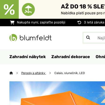
AŽ DO 18 % SLE
Nabídka platí pouze pro 
Nakupte nyní, zaplaťte později
3 letá záruka
Zahradní nábytek
Zahradní dekorace
Ohni
Pergoly a altánky
Calais, slunečník, LED