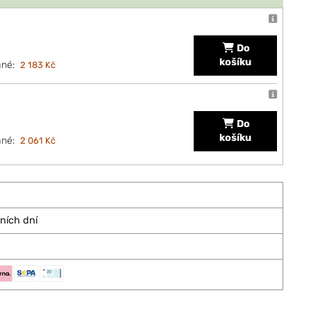
Do
košíku
ané:
2 183 Kč
Do
košíku
ané:
2 061 Kč
vních dní