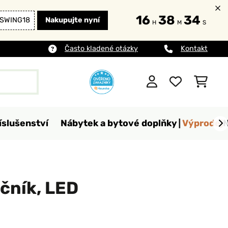
16
38
34
SWING18
Nakupujte nyní
H
M
S
Často kladené otázky
Kontakt
íslušenství
Nábytek a bytové doplňky
Výprodej
ečník, LED