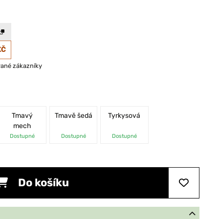
KČ
vané zákazníky
Tmavý
Tmavě šedá
Tyrkysová
mech
Dostupné
Dostupné
Dostupné
Do košíku