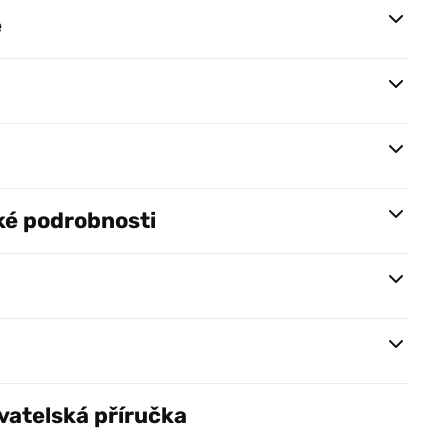
e
ké podrobnosti
vatelská příručka