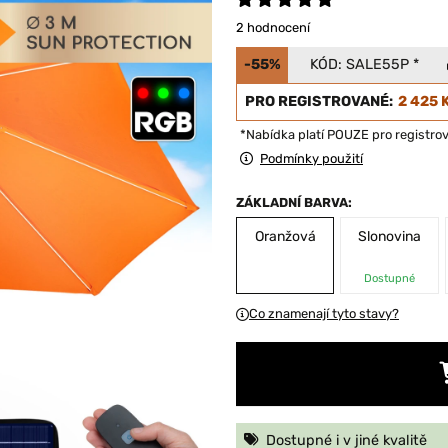
2 hodnocení
-55%
KÓD:
SALE55P
*
PRO REGISTROVANÉ:
2 425 
*Nabídka platí POUZE pro registro
Podmínky použití
ZÁKLADNÍ BARVA:
Oranžová
Slonovina
Dostupné
Co znamenají tyto stavy?
Dostupné i v jiné kvalitě