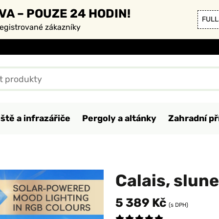
VA – POUZE 24 HODIN!
FULL
registrované zákazníky
ště a infrazářiče
Pergoly a altánky
Zahradní př
Calais, slun
5 389 Kč
(s DPH)