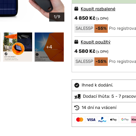
Koupit rozbalené
1/9
4 850 Kč
(s DPH)
SALE55P
-55%
Pro registrov
Koupit použitý
+4
4 580 Kč
(s DPH)
SALE55P
-55%
Pro registrov
Ihned k dodání.
Dodací lhůta: 5 - 7 praco
14 dní na vrácení