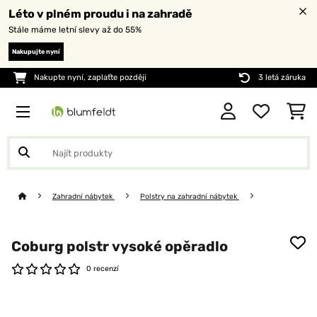
Léto v plném proudu i na zahradě
Stále máme letní slevy až do 55%
Nakupujte nyní
Nakupte nyní, zaplaťte později
3 letá záruka
Zahradní nábytek
Polstry na zahradní nábytek
Coburg polstr vysoké opěradlo
0 recenzí