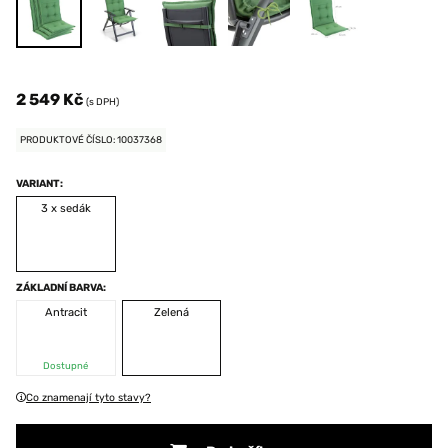
2 549 Kč
(s DPH)
PRODUKTOVÉ ČÍSLO: 10037368
VARIANT:
3 x sedák
ZÁKLADNÍ BARVA:
Antracit
Zelená
Dostupné
Co znamenají tyto stavy?