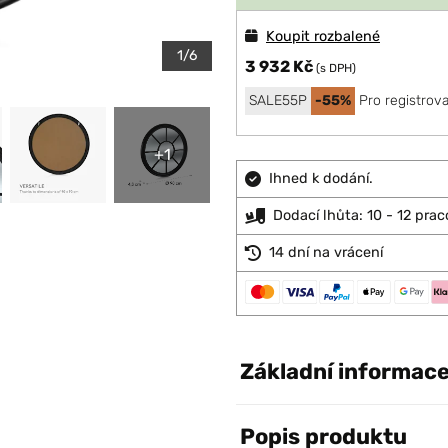
Koupit rozbalené
1/6
3 932 Kč
(s DPH)
SALE55P
-55%
Pro registrov
+1
Ihned k dodání.
Dodací lhůta: 10 - 12 prac
14 dní na vrácení
Základní informac
Popis produktu