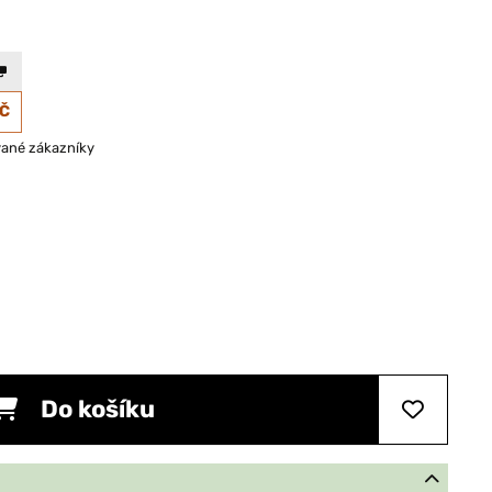
KČ
vané zákazníky
Do košíku