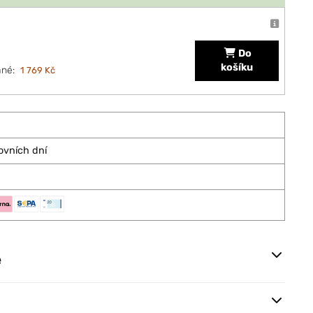
Do
košíku
ané:
1 769 Kč
ovních dní
e