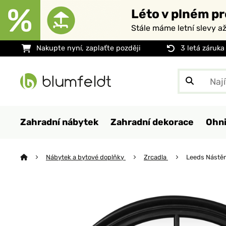
Léto v plném pr
Stále máme letní slevy a
Nakupte nyní, zaplaťte později
3 letá záruka
Zahradní nábytek
Zahradní dekorace
Ohni
Nábytek a bytové doplňky
Zrcadla
Leeds Nástě