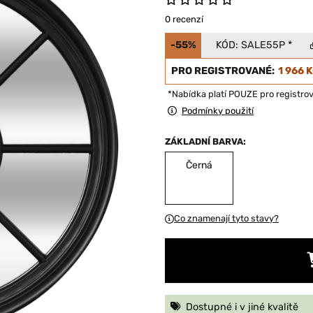
0 recenzí
-55%
KÓD:
SALE55P
*
PRO REGISTROVANÉ:
1 966 
*Nabídka platí POUZE pro registro
Podmínky použití
ZÁKLADNÍ BARVA:
Černá
Co znamenají tyto stavy?
Dostupné i v jiné kvalitě