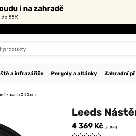
oudu i na zahradě
ž do 55%
ště a infrazářiče
Pergoly a altánky
Zahradní př
nné zrcadlo Ø 90 cm
Leeds Nástě
4 369 Kč
(s DPH)