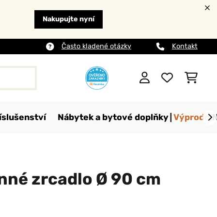
Nakupujte nyní
Často kladené otázky
Kontakt
íslušenství
Nábytek a bytové doplňky
Výprodej
nné zrcadlo Ø 90 cm