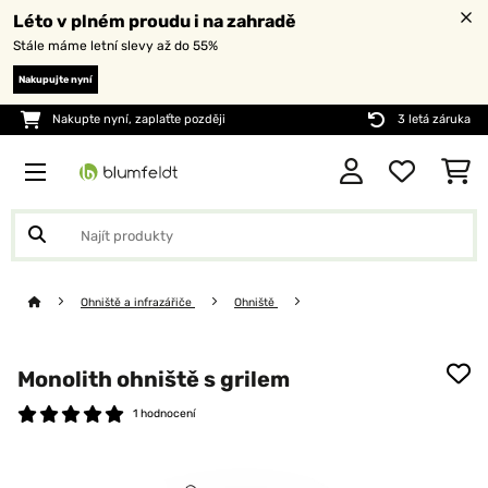
Léto v plném proudu i na zahradě
Stále máme letní slevy až do 55%
Nakupujte nyní
Nakupte nyní, zaplaťte později
3 letá záruka
Ohniště a infrazářiče
Ohniště
Monolith ohniště s grilem
1 hodnocení