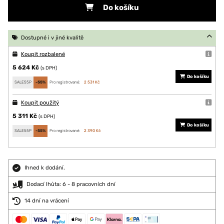
Do košíku
Dostupné i v jiné kvalitě
Koupit rozbalené
5 624 Kč
(s DPH)
Do košíku
SALE55P
-55%
Pro registrované:
2 531 Kč
Koupit použitý
5 311 Kč
(s DPH)
Do košíku
SALE55P
-55%
Pro registrované:
2 390 Kč
Ihned k dodání.
Dodací lhůta: 6 - 8 pracovních dní
14 dní na vrácení