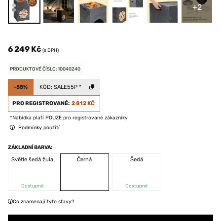
+2
6 249 Kč
(s DPH)
PRODUKTOVÉ ČÍSLO: 10040240
-55%
KÓD:
SALE55P
*
PRO REGISTROVANÉ:
2 812 KČ
*Nabídka platí POUZE pro registrované zákazníky
Podmínky použití
ZÁKLADNÍ BARVA:
Světle šedá žula
Černá
Šedá
Dostupné
Dostupné
Co znamenají tyto stavy?