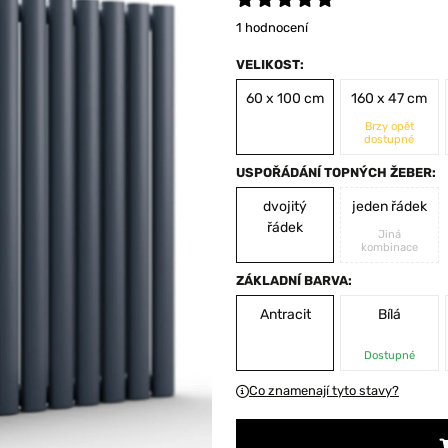
1 hodnocení
VELIKOST:
60 x 100 cm
160 x 47 cm
Brzy opět
dostupné
USPOŘÁDÁNÍ TOPNÝCH ŽEBER:
dvojitý
jeden řádek
řádek
Jiná
kombinace
ZÁKLADNÍ BARVA:
Antracit
Bílá
Dostupné
Co znamenají tyto stavy?