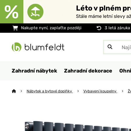
Léto v plném pr
Stále máme letní slevy a
Nakupte nyní, zaplaťte později
3 letá záruka
Zahradní nábytek
Zahradní dekorace
Ohni
Nábytek a bytové doplňky
Vybavení koupelny
Ž