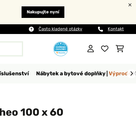
Nakupujte nyní
Často kladené otázky
Kontakt
íslušenství
Nábytek a bytové doplňky
Výprodej
lheo 100 x 60