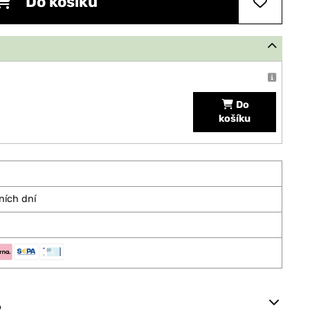
Do košíku
Do
košíku
ních dní
e