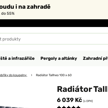
oudu i na zahradě
ž do 55%
ště a infrazářiče
Pergoly a altánky
Zahradní př
ebříky do koupelny
Radiátor Tallheo 100 x 60
Radiátor Tal
6 039 Kč
(s DPH)