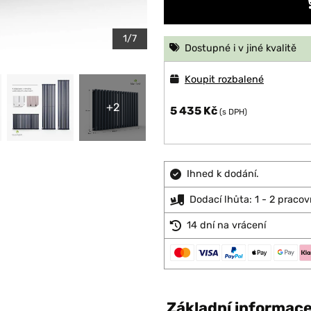
1/7
Dostupné i v jiné kvalitě
Koupit rozbalené
+2
5 435 Kč
(s DPH)
Ihned k dodání.
Dodací lhůta: 1 - 2 pracov
14 dní na vrácení
Základní informac