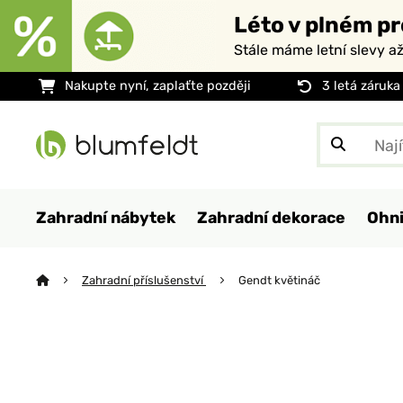
Léto v plném pr
Stále máme letní slevy a
Nakupte nyní, zaplaťte později
3 letá záruka
Zahradní nábytek
Zahradní dekorace
Ohni
Zahradní příslušenství
Gendt květináč