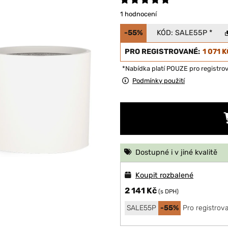
1 hodnocení
-55%
KÓD:
SALE55P
*
PRO REGISTROVANÉ:
1 071 K
*Nabídka platí POUZE pro registro
Podmínky použití
Dostupné i v jiné kvalitě
Koupit rozbalené
2 141 Kč
(s DPH)
SALE55P
-55%
Pro registrov