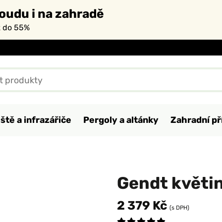
oudu i na zahradě
ž do 55%
ště a infrazářiče
Pergoly a altánky
Zahradní př
Gendt květi
2 379 Kč
(s DPH)