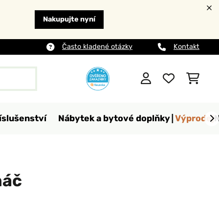
Nakupujte nyní
Často kladené otázky
Kontakt
íslušenství
Nábytek a bytové doplňky
Výprodej
náč