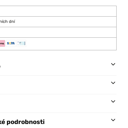
ních dní
e
ké podrobnosti