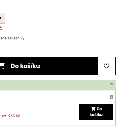
Č
vané zákazníky
Do košíku
Do
košíku
ané:
963 Kč