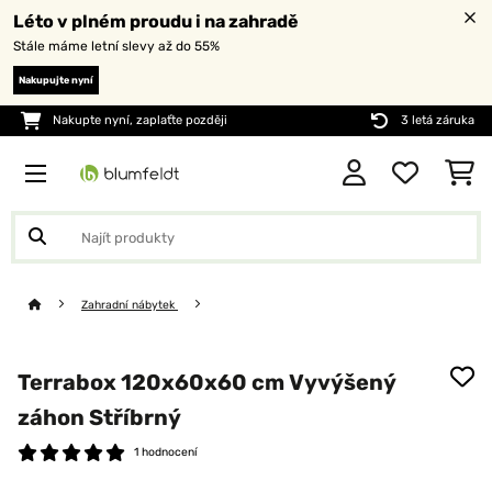
Léto v plném proudu i na zahradě
Stále máme letní slevy až do 55%
Nakupujte nyní
Nakupte nyní, zaplaťte později
3 letá záruka
Zahradní nábytek
Terrabox 120x60x60 cm Vyvýšený
záhon Stříbrný
1 hodnocení