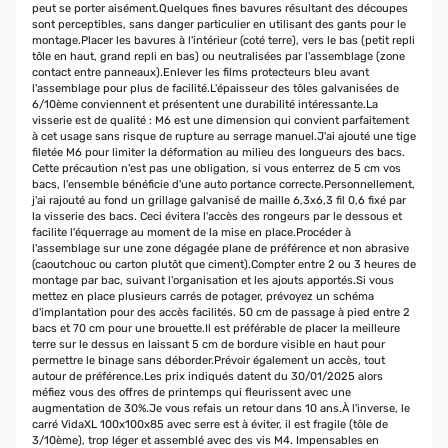
peut se porter aisément.Quelques fines bavures résultant des découpes
sont perceptibles, sans danger particulier en utilisant des gants pour le
montage.Placer les bavures à l'intérieur (coté terre), vers le bas (petit repli
tôle en haut, grand repli en bas) ou neutralisées par l'assemblage (zone
contact entre panneaux).Enlever les films protecteurs bleu avant
l'assemblage pour plus de facilité.L'épaisseur des tôles galvanisées de
6/10ème conviennent et présentent une durabilité intéressante.La
visserie est de qualité : M6 est une dimension qui convient parfaitement
à cet usage sans risque de rupture au serrage manuel.J'ai ajouté une tige
filetée M6 pour limiter la déformation au milieu des longueurs des bacs.
Cette précaution n'est pas une obligation, si vous enterrez de 5 cm vos
bacs, l'ensemble bénéficie d'une auto portance correcte.Personnellement,
j'ai rajouté au fond un grillage galvanisé de maille 6,3x6,3 fil 0,6 fixé par
la visserie des bacs. Ceci évitera l'accès des rongeurs par le dessous et
facilite l'équerrage au moment de la mise en place.Procéder à
l'assemblage sur une zone dégagée plane de préférence et non abrasive
(caoutchouc ou carton plutôt que ciment).Compter entre 2 ou 3 heures de
montage par bac, suivant l'organisation et les ajouts apportés.Si vous
mettez en place plusieurs carrés de potager, prévoyez un schéma
d'implantation pour des accès facilités. 50 cm de passage à pied entre 2
bacs et 70 cm pour une brouette.Il est préférable de placer la meilleure
terre sur le dessus en laissant 5 cm de bordure visible en haut pour
permettre le binage sans déborder.Prévoir également un accès, tout
autour de préférence.Les prix indiqués datent du 30/01/2025 alors
méfiez vous des offres de printemps qui fleurissent avec une
augmentation de 30%.Je vous refais un retour dans 10 ans.À l'inverse, le
carré VidaXL 100x100x85 avec serre est à éviter, il est fragile (tôle de
3/10ème), trop léger et assemblé avec des vis M4. Impensables en