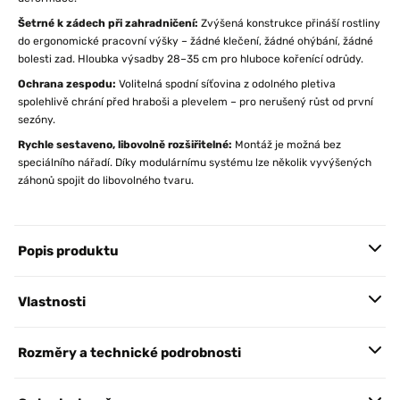
Šetrné k zádech při zahradničení:
Zvýšená konstrukce přináší rostliny
do ergonomické pracovní výšky – žádné klečení, žádné ohýbání, žádné
bolesti zad. Hloubka výsadby 28–35 cm pro hluboce kořenící odrůdy.
Ochrana zespodu:
Volitelná spodní síťovina z odolného pletiva
spolehlivě chrání před hraboši a plevelem – pro nerušený růst od první
sezóny.
Rychle sestaveno, libovolně rozšiřitelné:
Montáž je možná bez
speciálního nářadí. Díky modulárnímu systému lze několik vyvýšených
záhonů spojit do libovolného tvaru.
Popis produktu
Vlastnosti
Rozměry a technické podrobnosti