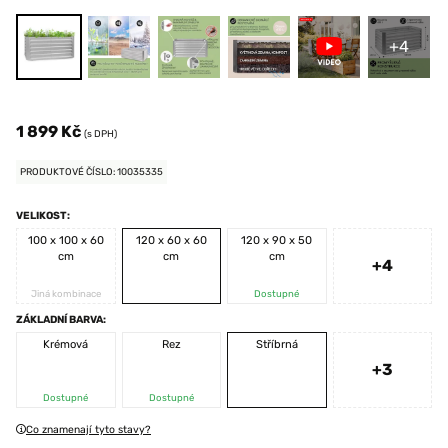
+4
1 899 Kč
(s DPH)
PRODUKTOVÉ ČÍSLO: 10035335
VELIKOST:
100 x 100 x 60
120 x 60 x 60
120 x 90 x 50
cm
cm
cm
+4
Jiná kombinace
Dostupné
ZÁKLADNÍ BARVA:
Krémová
Rez
Stříbrná
+3
Dostupné
Dostupné
Co znamenají tyto stavy?