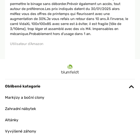
permettre le binage sans déborder.Prévoir également un accès, tout
autour de préférence.Les prix indiqués datent du 30/01/2025 alors
méfiez vous des offres de printemps qui fleurissent avec une
augmentation de 30%.Je vous refais un retour dans 10 ans.À l'inverse, le
carré VidaXL 100x100x85 avec serre est à éviter, il est fragile (tôle de
3/10ème), trop léger et assemblé avec des vis M4. Impensables en
mécanique.Probablement hors d'usage dans 1 an.
Utilisateur d'Amazon
Oblíbené kategorie
Markýzy a boční clony
Zahradní nábytek
Altánky
Vyvýšené záhony