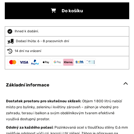
Do košíku
Ihned k dodání.
Dodací lhůta: 6 - 8 pracovních dní
14 dní na vrácení
Základní informace
Dostatek prostoru pro skutečnou sklizeň:
Objem 1 800 litrů nabízí
místo pro bylinky, zeleninu i květiny zároveň – záhon je vhodný pro
zahradu, terasu i balkon a svým obdélníkovým tvarem efektivně
využívá dostupný prostor.
Odolný za každého počasí:
Pozinkovaná ocel s tloušťkou stěny 0,6 mm
zajišťuje odolnost vůči rzi, korozi i UV záření. Záhon je připraven na