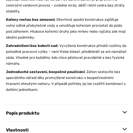
celoroční venkovní provoz – zvládne mráz, déšť i letní vedra bez ztráty
stability.
Kořeny rostou bez omezení:
Otevřená spodní konstrukce zajišťuje
volný odtok přebytečné vody a umožňuje kořenům prorůstat do půdy
pod záhonem. Hluboce kořenící druhy jako mrkev nebo rajčata zde mají
ideální podmínky.
Zahradničení bez bolesti zad:
Vyvýšená konstrukce přináší rostliny do
pohodlné pracovní výšky – není třeba klekat, předklánět se ani namáhat
záda. Vhodné pro každého, kdo chce pěstovat pravidelně a bez fyzické
námahy.
Jednoduché sestavení, bezpečné používání:
Záhon sestavíte bez
speciálního nářadí díky promyšlené konstrukci s bezpečnostními
hranami ohnutými nahoru. V případě potřeby jej lze rozšířit kombinací s
dalšími jednotkami.
Popis produktu
Vlastnosti