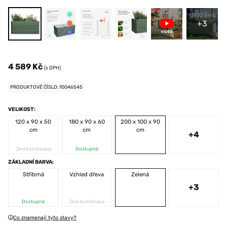
+3
4 589 Kč
(s DPH)
PRODUKTOVÉ ČÍSLO: 10046545
VELIKOST:
120 x 90 x 50
180 x 90 x 60
200 x 100 x 90
cm
cm
cm
+4
Jiná kombinace
Dostupné
ZÁKLADNÍ BARVA:
Stříbrná
Vzhled dřeva
Zelená
+3
Dostupné
Jiná kombinace
Co znamenají tyto stavy?