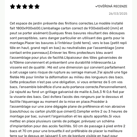
OVĚŘENÁ RECENZE
26/03/2025
Cet espace de jardin présente des finitions correctes.Le modèle installé
fait 1800x900x600.L'emballage carton correct de 930x665x60 (mm) et
peut se porter aisément.Quelques fines bavures résultant des découpes
sont perceptibles, sans danger particulier en utilisant des gants pour le
montage.Placer les bavures à l'intérieur (coté terre), vers le bas (petit repli
tôle en haut, grand repli en bas) ou neutralisées par l'assemblage (zone
contact entre panneaux).Enlever les films protecteurs bleu avant
l'assemblage pour plus de facilité.L'épaisseur des tôles galvanisées de
6/10ème conviennent et présentent une durabilité intéressante.La
visserie est de qualité : M6 est une dimension qui convient parfaitement
à cet usage sans risque de rupture au serrage manuel.J'ai ajouté une tige
filetée M6 pour limiter la déformation au milieu des longueurs des bacs.
Cette précaution n'est pas une obligation, si vous enterrez de 5 cm vos
bacs, l'ensemble bénéficie d'une auto portance correcte.Personnellement,
j'ai rajouté au fond un grillage galvanisé de maille 6,3x6,3 fil 0,6 fixé par
la visserie des bacs. Ceci évitera l'accès des rongeurs par le dessous et
facilite l'équerrage au moment de la mise en place.Procéder à
l'assemblage sur une zone dégagée plane de préférence et non abrasive
(caoutchouc ou carton plutôt que ciment).Compter entre 2 ou 3 heures de
montage par bac, suivant l'organisation et les ajouts apportés.Si vous
mettez en place plusieurs carrés de potager, prévoyez un schéma
d'implantation pour des accès facilités. 50 cm de passage à pied entre 2
bacs et 70 cm pour une brouette.Il est préférable de placer la meilleure
terre sur le dessus en laissant 5 cm de bordure visible en haut pour