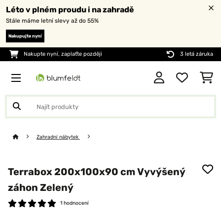
Léto v plném proudu i na zahradě
Stále máme letní slevy až do 55%
Nakupujte nyní
Nakupte nyní, zaplaťte později
3 letá záruka
Zahradní nábytek
Terrabox 200x100x90 cm Vyvýšený
záhon Zelený
1 hodnocení