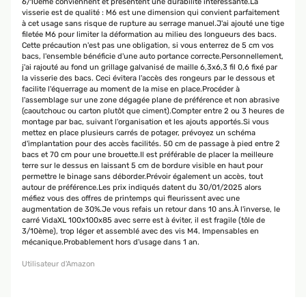
6/10ème conviennent et présentent une durabilité intéressante.La
visserie est de qualité : M6 est une dimension qui convient parfaitement
à cet usage sans risque de rupture au serrage manuel.J'ai ajouté une tige
filetée M6 pour limiter la déformation au milieu des longueurs des bacs.
Cette précaution n'est pas une obligation, si vous enterrez de 5 cm vos
bacs, l'ensemble bénéficie d'une auto portance correcte.Personnellement,
j'ai rajouté au fond un grillage galvanisé de maille 6,3x6,3 fil 0,6 fixé par
la visserie des bacs. Ceci évitera l'accès des rongeurs par le dessous et
facilite l'équerrage au moment de la mise en place.Procéder à
l'assemblage sur une zone dégagée plane de préférence et non abrasive
(caoutchouc ou carton plutôt que ciment).Compter entre 2 ou 3 heures de
montage par bac, suivant l'organisation et les ajouts apportés.Si vous
mettez en place plusieurs carrés de potager, prévoyez un schéma
d'implantation pour des accès facilités. 50 cm de passage à pied entre 2
bacs et 70 cm pour une brouette.Il est préférable de placer la meilleure
terre sur le dessus en laissant 5 cm de bordure visible en haut pour
permettre le binage sans déborder.Prévoir également un accès, tout
autour de préférence.Les prix indiqués datent du 30/01/2025 alors
méfiez vous des offres de printemps qui fleurissent avec une
augmentation de 30%.Je vous refais un retour dans 10 ans.À l'inverse, le
carré VidaXL 100x100x85 avec serre est à éviter, il est fragile (tôle de
3/10ème), trop léger et assemblé avec des vis M4. Impensables en
mécanique.Probablement hors d'usage dans 1 an.
Utilisateur d'Amazon