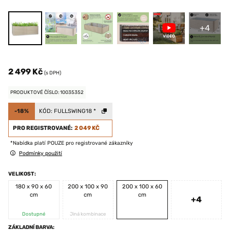
+4
2 499 Kč
(s DPH)
PRODUKTOVÉ ČÍSLO: 10035352
-18%
KÓD:
FULLSWING18
*
PRO REGISTROVANÉ:
2 049 KČ
*Nabídka platí POUZE pro registrované zákazníky
Podmínky použití
VELIKOST:
180 x 90 x 60
200 x 100 x 90
200 x 100 x 60
cm
cm
cm
+4
Dostupné
Jiná kombinace
ZÁKLADNÍ BARVA: