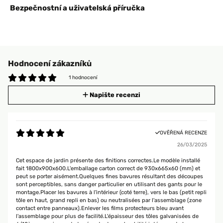
Bezpečnostní a uživatelská příručka
Hodnocení zákazníků
1 hodnocení
Napište recenzi
OVĚŘENÁ RECENZE
26/03/2025
Cet espace de jardin présente des finitions correctes.Le modèle installé
fait 1800x900x600.L'emballage carton correct de 930x665x60 (mm) et
peut se porter aisément.Quelques fines bavures résultant des découpes
sont perceptibles, sans danger particulier en utilisant des gants pour le
montage.Placer les bavures à l'intérieur (coté terre), vers le bas (petit repli
tôle en haut, grand repli en bas) ou neutralisées par l'assemblage (zone
contact entre panneaux).Enlever les films protecteurs bleu avant
l'assemblage pour plus de facilité.L'épaisseur des tôles galvanisées de