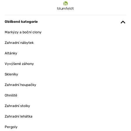
Oblíbené kategorie
Markýzy a boční clony
Zahradní nábytek
Altánky
Vyvýšené záhony
Skleníky
Zahradní houpačky
Ohniště
Zahradní stolky
Zahradní lehátka
Pergoly