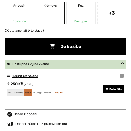
Antracit
Krémová
Rez
+3
Dostupné
Dostupné
Co znamenají tyto stavy?
Do košíku
Dostupné i v jiné kvalitě
Koupit rozbalené
2 250 Kč
(s DPH)
Do košíku
FULLSWING18
-18%
Pro registrované:
1 845 Kč
Ihned k dodání.
Dodací lhůta: 1 - 2 pracovních dní