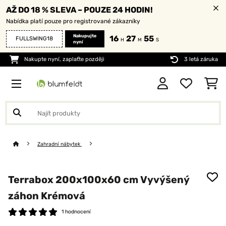
AŽ DO 18 % SLEVA – POUZE 24 HODIN!
Nabídka platí pouze pro registrované zákazníky
Nakupujte
16
27
55
FULLSWING18
H
M
S
nyní
Nakupte nyní, zaplaťte později
3 letá záruka
Zahradní nábytek
Terrabox 200x100x60 cm Vyvýšený
záhon Krémová
1 hodnocení