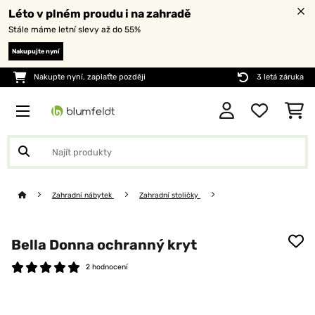
Léto v plném proudu i na zahradě
Stále máme letní slevy až do 55%
Nakupujte nyní
Nakupte nyní, zaplaťte později
3 letá záruka
Zahradní nábytek
Zahradní stoličky
Bella Donna ochranný kryt
2 hodnocení