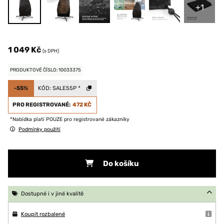
+1
1 049 Kč
(s DPH)
PRODUKTOVÉ ČÍSLO: 10033375
-55%
KÓD:
SALE55P
*
PRO REGISTROVANÉ:
472 KČ
*Nabídka platí POUZE pro registrované zákazníky
Podmínky použití
Do košíku
Dostupné i v jiné kvalitě
Koupit rozbalené