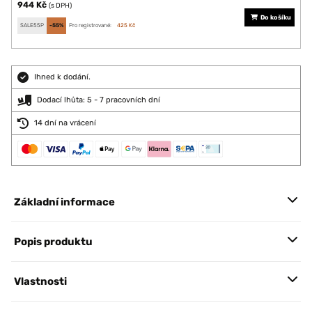
944 Kč
(s DPH)
Do košíku
SALE55P
-55%
Pro registrované:
425 Kč
Ihned k dodání.
Dodací lhůta: 5 - 7 pracovních dní
14 dní na vrácení
Základní informace
Popis produktu
Vlastnosti