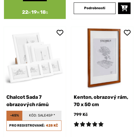
Podrobnosti
22
19
18
H
M
S
Chalcot Sada 7
Kenton, obrazový rám,
obrazových rámů
70 x 50 cm
799 Kč
-45%
KÓD:
SALE45P
*
PRO REGISTROVANÉ:
428 KČ