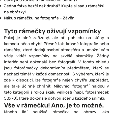
Jedna fotka hezčí než druhá? Kupte si sadu rámečků
na obrázky!
Nákup rámečku na fotografie - Závěr
Tyto rámečky oživují vzpomínky
Pokoj je plně zařízený, ale při pohledu na stěny a
komodu něco chybí! Přesně tak, krásné fotografie nebo
rámečky, které dodají osobní atmosféru a umožní vám
vždy vidět vzpomínky na skvělé okamžiky. Žádný
interiér není dokonalý bez fotografií. V tomto ohledu
jsou fotorámečky dekorativním předmětem, který se
nachází téměř v každé domácnosti. S výběrem, který je
zde k dispozici, lze fotografie nejen chytře uspořádat,
ale také účinně chránit. Milovníci fotografií najdou v
této kategorii širokou škálu velikostí (např. fotorámeček
50x70), které dokonale dotvoří scénu každého snímku.
Vše v rámečku! Ano, je to možné.
Mnoho lidí používá rámečky na obrazy jako