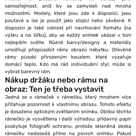
samozřejmost, aniž by se zamysleli nad mnoha
možnostmi. Modely, které jsou zde k dispozici, jsou
poutavé a lze je použít jako stojící nebo závěsné. K
dispozici je také volnost při navrhování formátu (na
výšku a na šířku), aby se každý snímek ukázal v tom
nejlepším světle. Různé barvy/designy a materiály
umožňují přizpůsobit rámy obrazů nábytku. Dřevěné
rámy působí přirozeným kouzlem, které vyzařuje
domácí teplo. Kdo má rád individuální styl, může si
vybrat barevný rám.
Nákup držáku nebo rámu na
obraz: Ten je třeba vystavit
Jedná se o rámeček v rámečku, který mnohem více
přitahuje pozornost k vlastnímu obrazu. Tohoto efektu
je dosaženo optickým zvětšením snímku. Obliba těchto
rámečků je vysvětlena i další výhodou: přídavný papír
poskytuje fotografii ochranu, protože skleněná deska
rámečku nedosedá přímo na povrch snímku. Pokud