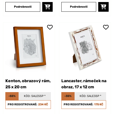
Podrobnosti
Podrobnosti
Kenton, obrazový rám,
Lancaster, rámeček na
25 x 20 cm
obraz, 17 x 12 cm
-55%
KÓD:
SALE55P
*
-35%
KÓD:
SALE35P
*
PRO REGISTROVANÉ:
234 KČ
PRO REGISTROVANÉ:
175 KČ