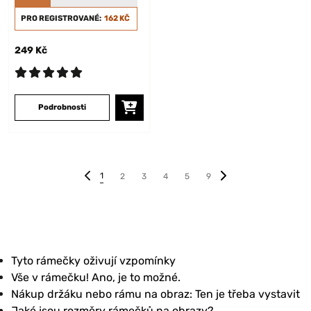
PRO REGISTROVANÉ:
162 KČ
249 Kč
Podrobnosti
1
2
3
4
5
9
Tyto rámečky oživují vzpomínky
Vše v rámečku! Ano, je to možné.
Nákup držáku nebo rámu na obraz: Ten je třeba vystavit
Jaké jsou rozměry rámečků na obrazy?