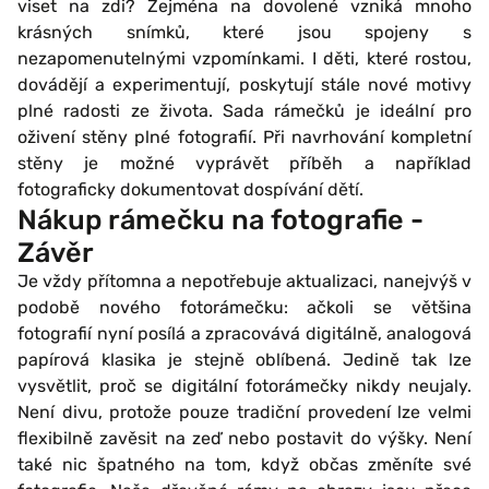
viset na zdi? Zejména na dovolené vzniká mnoho
krásných snímků, které jsou spojeny s
nezapomenutelnými vzpomínkami. I děti, které rostou,
dovádějí a experimentují, poskytují stále nové motivy
plné radosti ze života. Sada rámečků je ideální pro
oživení stěny plné fotografií. Při navrhování kompletní
stěny je možné vyprávět příběh a například
fotograficky dokumentovat dospívání dětí.
Nákup rámečku na fotografie -
Závěr
Je vždy přítomna a nepotřebuje aktualizaci, nanejvýš v
podobě nového fotorámečku: ačkoli se většina
fotografií nyní posílá a zpracovává digitálně, analogová
papírová klasika je stejně oblíbená. Jedině tak lze
vysvětlit, proč se digitální fotorámečky nikdy neujaly.
Není divu, protože pouze tradiční provedení lze velmi
flexibilně zavěsit na zeď nebo postavit do výšky. Není
také nic špatného na tom, když občas změníte své