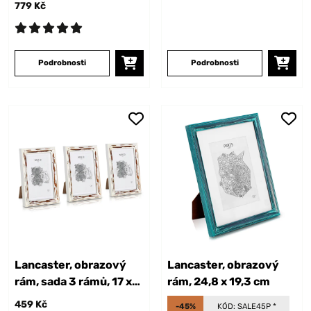
779 Kč
Podrobnosti
Podrobnosti
Lancaster, obrazový
Lancaster, obrazový
rám, sada 3 rámů, 17 x
rám, 24,8 x 19,3 cm
12 cm
459 Kč
-45%
KÓD:
SALE45P
*