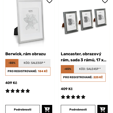
Berwick, rám obrazu
Lancaster, obrazový
rám, sada 3 rámů, 17 x
-55%
KÓD:
SALE55P
*
12 cm
-45%
KÓD:
SALE45P
*
PRO REGISTROVANÉ:
184 KČ
PRO REGISTROVANÉ:
225 KČ
409 Kč
409 Kč
Podrobnosti
Podrobnosti