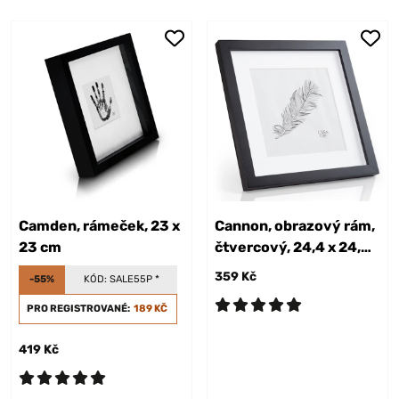
Camden, rámeček, 23 x
Cannon, obrazový rám,
23 cm
čtvercový, 24,4 x 24,4
cm
359 Kč
-55%
KÓD:
SALE55P
*
PRO REGISTROVANÉ:
189 KČ
419 Kč