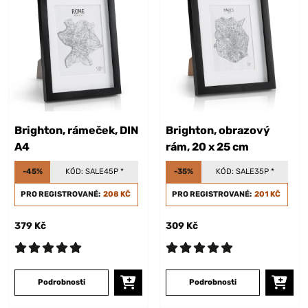
Brighton, rámeček, DIN
Brighton, obrazový
A4
rám, 20 x 25 cm
-45%
KÓD:
SALE45P
*
-35%
KÓD:
SALE35P
*
PRO REGISTROVANÉ:
208 KČ
PRO REGISTROVANÉ:
201 KČ
379 Kč
309 Kč
Podrobnosti
Podrobnosti