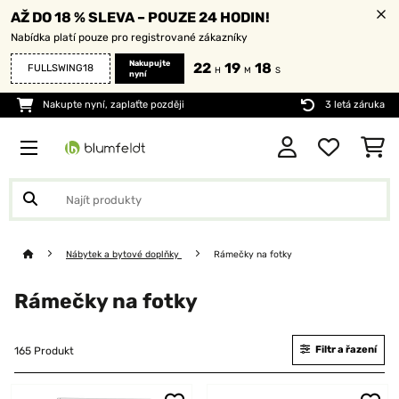
AŽ DO 18 % SLEVA – POUZE 24 HODIN!
Nabídka platí pouze pro registrované zákazníky
Nakupujte
22
19
17
FULLSWING18
H
M
S
nyní
Nakupte nyní, zaplaťte později
3 letá záruka
Nábytek a bytové doplňky
Rámečky na fotky
Rámečky na fotky
Filtr a řazení
165 Produkt