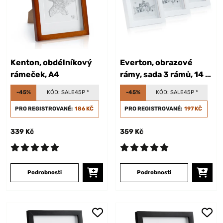
Kenton, obdélníkový
Everton, obrazové
rámeček, A4
rámy, sada 3 rámů, 14 x
9 cm
-45%
KÓD:
SALE45P
*
-45%
KÓD:
SALE45P
*
PRO REGISTROVANÉ:
186 KČ
PRO REGISTROVANÉ:
197 KČ
339 Kč
359 Kč
Podrobnosti
Podrobnosti