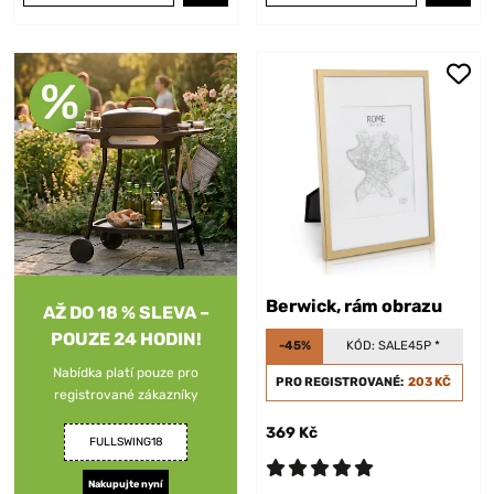
Berwick, rám obrazu
AŽ DO 18 % SLEVA –
POUZE 24 HODIN!
-45%
KÓD:
SALE45P
*
Nabídka platí pouze pro
PRO REGISTROVANÉ:
203 KČ
registrované zákazníky
369 Kč
FULLSWING18
Nakupujte nyní