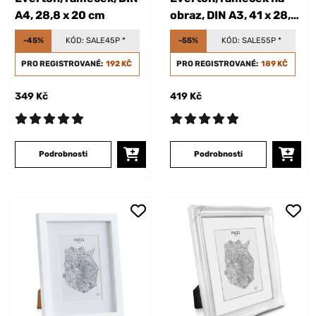
A4, 28,8 x 20 cm
obraz, DIN A3, 41 x 28,7
cm
-45%
KÓD:
SALE45P
*
-55%
KÓD:
SALE55P
*
PRO REGISTROVANÉ:
192 KČ
PRO REGISTROVANÉ:
189 KČ
349 Kč
419 Kč
Podrobnosti
Podrobnosti