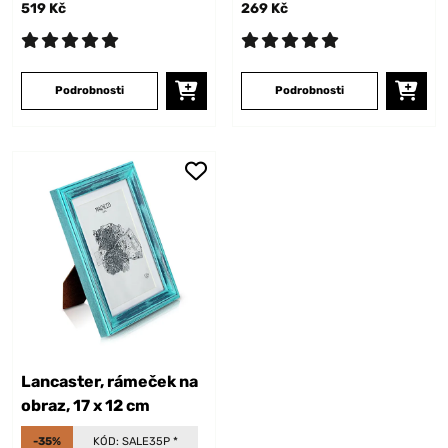
519 Kč
269 Kč
Podrobnosti
Podrobnosti
Lancaster, rámeček na
obraz, 17 x 12 cm
-35%
KÓD:
SALE35P
*