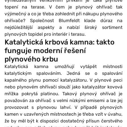
vyhledávaným venkovním prvkem je také plynové
topení na terase. V čem je plynový ohřívač tak
výjimečný a co je třeba zohlednit při nákupu plynového
ohřívače? Společnost Blumfeldt klade důraz na
nejdůležitější aspekty a nabízí široký sortiment
plynových topidel pro interiér i terasu.
Katalytická krbová kamna: takto
funguje moderní řešení
plynového krbu
Katalytická kamna umožňují vytápět místnosti
katalytickým spalováním. Jedná se o spalování
kapalného plynu pomocí katalyzátoru. V plynové peci
nebo plynovém ohřívači slouží jako katalyzátor kovová
mřížka pokrytá platinou. Takový plynový ohřívač je
považován za ohřívač s velmi nízkými emisemi a lze jej
provozovat s plynovou lahví. V případě plynových
kamen v uzavřených místnostech je třeba vzít v úvahu,
že by měl být k dispozici dostatečný přísun čerstvého