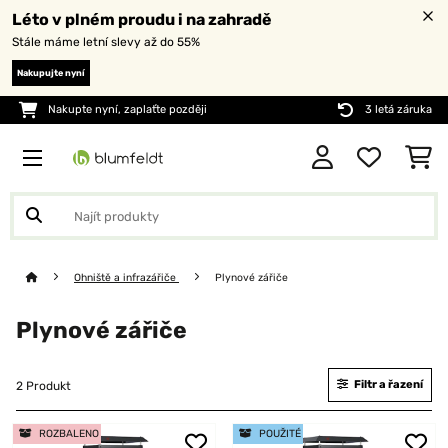
Léto v plném proudu i na zahradě
Stále máme letní slevy až do 55%
Nakupujte nyní
Nakupte nyní, zaplaťte později
3 letá záruka
Ohniště a infrazářiče
Plynové zářiče
Plynové zářiče
Filtr a řazení
2 Produkt
ROZBALENO
POUŽITÉ