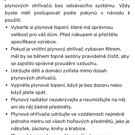
plynových ohřívačů bez odsávacího systému. Vždy
byste měli postupovat podle pokynů v návodu k
použití.
Vyberte si plynové topení, které má správnou
velikost pro váš dům. Před nákupem si přečtěte
specifikace výrobce.
Pokud je vnitřní plynový ohřívač vybaven filtrem,
měl by se během topné sezóny pravidelně čistit, aby
se zajistilo správné proudění vzduchu.
Udržujte děti a domácí zvířata mimo dosah
plynových ohřívačů.
Vypněte plynové topení, když je bez dozoru nebo
když jdete spát.
Plynový radiátor nezakrývejte a neumisťujte na něj
ani do něj žádné předměty.
Plynové ohřívače udržujte ve vzdálenosti nejméně
jednoho metru od všech hořlavých předmětů, jako je
nábytek, záclony, knihy a krabice.