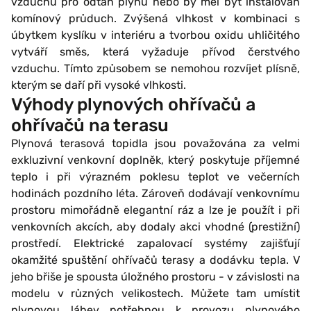
vzduchu pro odtah plynu nebo by měl být instalován
komínový průduch. Zvýšená vlhkost v kombinaci s
úbytkem kyslíku v interiéru a tvorbou oxidu uhličitého
vytváří směs, která vyžaduje přívod čerstvého
vzduchu. Tímto způsobem se nemohou rozvíjet plísně,
kterým se daří při vysoké vlhkosti.
Výhody plynových ohřívačů a
ohřívačů na terasu
Plynová terasová topidla jsou považována za velmi
exkluzivní venkovní doplněk, který poskytuje příjemné
teplo i při výrazném poklesu teplot ve večerních
hodinách pozdního léta. Zároveň dodávají venkovnímu
prostoru mimořádně elegantní ráz a lze je použít i při
venkovních akcích, aby dodaly akci vhodné (prestižní)
prostředí. Elektrické zapalovací systémy zajišťují
okamžité spuštění ohřívačů terasy a dodávku tepla. V
jeho břiše je spousta úložného prostoru - v závislosti na
modelu v různých velikostech. Můžete tam umístit
plynovou láhev potřebnou k provozu plynového