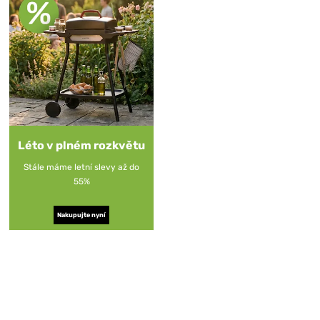
Léto v plném rozkvětu
Stále máme letní slevy až do
55%
Nakupujte nyní