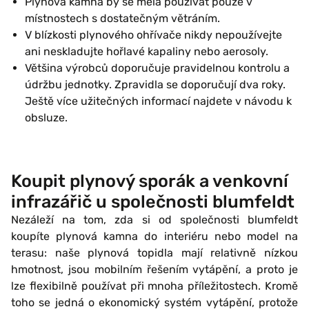
Plynová kamna by se měla používat pouze v
místnostech s dostatečným větráním.
V blízkosti plynového ohřívače nikdy nepoužívejte
ani neskladujte hořlavé kapaliny nebo aerosoly.
Většina výrobců doporučuje pravidelnou kontrolu a
údržbu jednotky. Zpravidla se doporučují dva roky.
Ještě více užitečných informací najdete v návodu k
obsluze.
Koupit plynový sporák a venkovní
infrazářič u společnosti blumfeldt
Nezáleží na tom, zda si od společnosti blumfeldt
koupíte plynová kamna do interiéru nebo model na
terasu: naše plynová topidla mají relativně nízkou
hmotnost, jsou mobilním řešením vytápění, a proto je
lze flexibilně používat při mnoha příležitostech. Kromě
toho se jedná o ekonomický systém vytápění, protože