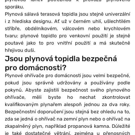
sporáku.
Plynová sálavá terasová topidla jsou stejně univerzální
i z hlediska designu. Ať už v černém uhlí, ušlechtilém
stříbře, obdélníkovém, válcovém nebo krychlovém
tvaru: plynové topidlo pro venkovní použití je stejně
poutavé jako to pro vnitřní použití a má skutečně
hřejivou duši.
Jsou plynová topidla bezpečná
pro domácnosti?
Plynové ohřívače pro domácnosti jsou velmi bezpečné,
pokud jsou správně udržovány a používány podle
pokynů. Abyste zajistili bezpečnost svého plynového
ohřívače, měli byste ho nechat zkontrolovat
kvalifikovaným plynařem alespoň jednou za dva roky.
Bezpečnostní doporučení jsou stejná bez ohledu na to,
zda se jedná o ohřívač na zemní plyn nebo o ohřívač na
zkapalněný plyn, například propanová kamna. Důležité
je také dostatečné větrání, zejména u přenosných