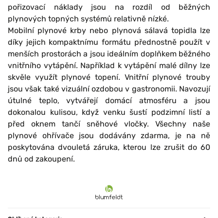
pořizovací náklady jsou na rozdíl od běžných
plynových topných systémů relativně nízké.
Mobilní plynové krby nebo plynová sálavá topidla lze
díky jejich kompaktnímu formátu přednostně použít v
menších prostorách a jsou ideálním doplňkem běžného
vnitřního vytápění. Například k vytápění malé dílny lze
skvěle využít plynové topení. Vnitřní plynové trouby
jsou však také vizuální ozdobou v gastronomii. Navozují
útulné teplo, vytvářejí domácí atmosféru a jsou
dokonalou kulisou, když venku šustí podzimní listí a
před oknem tančí sněhové vločky. Všechny naše
plynové ohřívače jsou dodávány zdarma, je na ně
poskytována dvouletá záruka, kterou lze zrušit do 60
dnů od zakoupení.