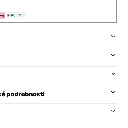
e
ké podrobnosti