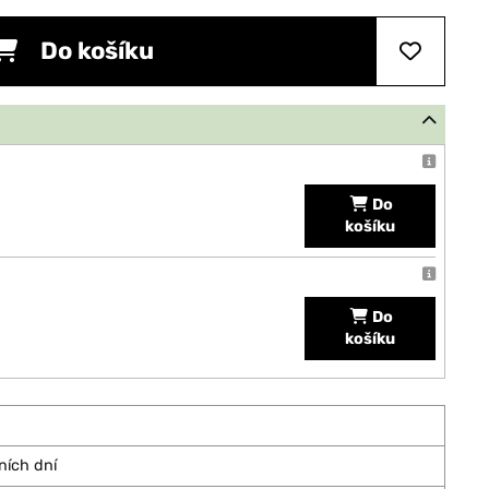
Do košíku
Do
košíku
Do
košíku
ních dní