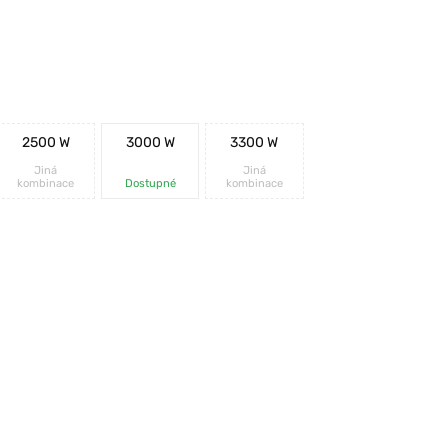
2500 W
3000 W
3300 W
Jiná
Jiná
kombinace
Dostupné
kombinace