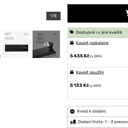
1/8
Dostupné i v jiné kvalitě
Koupit rozbalené
+3
5 435 Kč
(s DPH)
Koupit použitý
5 133 Kč
(s DPH)
Ihned k dodání.
Dodací lhůta: 1 - 2 pracov