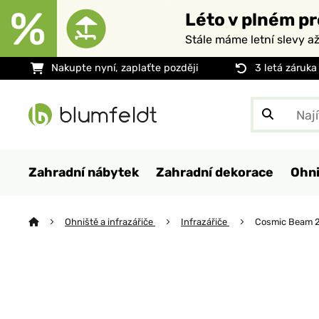
Léto v plném pr
Stále máme letní slevy a
Nakupte nyní, zaplaťte později
3 letá záruka
Zahradní nábytek
Zahradní dekorace
Ohni
Ohniště a infrazářiče
Infrazářiče
Cosmic Beam 2