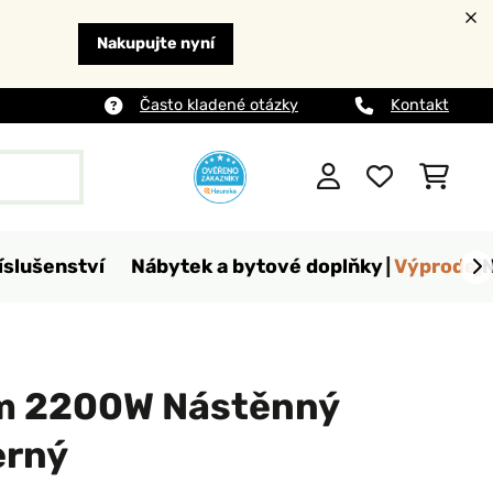
Nakupujte nyní
Často kladené otázky
Kontakt
íslušenství
Nábytek a bytové doplňky
Výprodej
m 2200W Nástěnný
erný