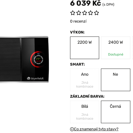
6 039 Kč
(s DPH)
0 recenzí
VÝKON:
2200 W
2400 W
Dostupné
SMART:
Ano
Ne
Jiná
kombinace
ZÁKLADNÍ BARVA:
Bílá
Černá
Jiná
kombinace
Co znamenají tyto stavy?