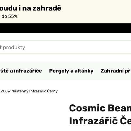
oudu i na zahradě
ž do 55%
ště a infrazářiče
Pergoly a altánky
Zahradní př
200W Nástěnný Infrazářič Černý
Cosmic Bea
Infrazářič Č