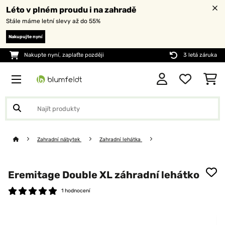
Léto v plném proudu i na zahradě
Stále máme letní slevy až do 55%
Nakupujte nyní
Nakupte nyní, zaplaťte později
3 letá záruka
Zahradní nábytek
Zahradní lehátka
Eremitage Double XL záhradní lehátko
1 hodnocení