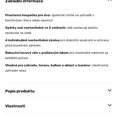
Základní informace
Prostorná houpačka pro dva:
společné chvíle na zahradě s
komfortem, který nikdy neomrzí
Opěrky zad nastavitelné ve 5 směrech:
obě nastavují polohu
nezávisle na sobě
4 individuálně nastavitelná závěsa
pro diskrétní soukromí a ochranu
před slunečním zářením
Robustní kovový rám s práškovým lakem
pro maximální odolnost za
každého počasí
Vhodné pro zahradu, terasu, balkon a oblast u bazénu:
všestranný
zahradní relax
Popis produktu
Vlastnosti