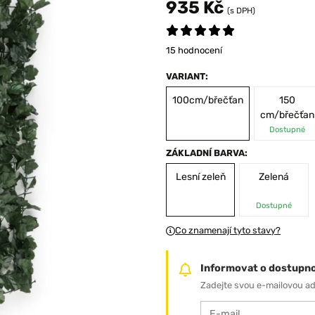
935 Kč
(s DPH)
15 hodnocení
VARIANT:
100cm/břečťan
150
cm/břečťan
Dostupné
ZÁKLADNÍ BARVA:
Lesní zeleň
Zelená
Dostupné
Co znamenají tyto stavy?
Informovat o dostupno
Zadejte svou e-mailovou a