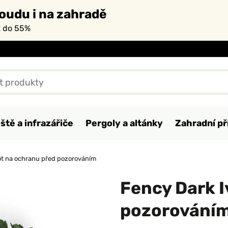
oudu i na zahradě
ž do 55%
ště a infrazářiče
Pergoly a altánky
Zahradní př
ot na ochranu před pozorováním
Fency Dark I
pozorování