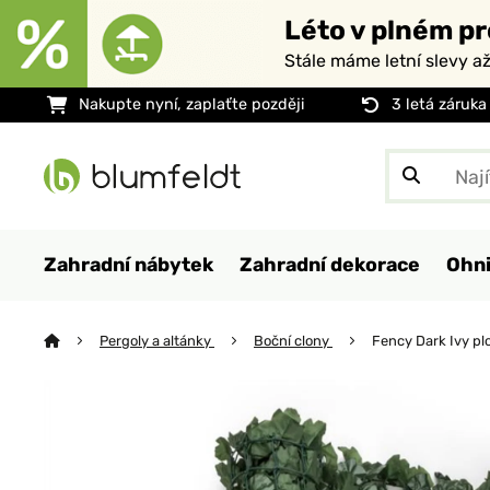
Léto v plném pr
Stále máme letní slevy a
Nakupte nyní, zaplaťte později
3 letá záruka
Zahradní nábytek
Zahradní dekorace
Ohni
Pergoly a altánky
Boční clony
Fency Dark Ivy pl