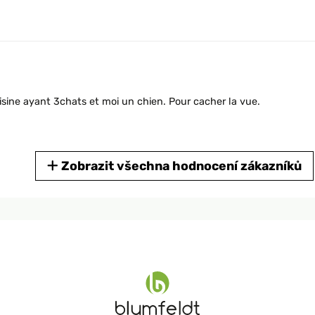
oisine ayant 3chats et moi un chien. Pour cacher la vue.
Zobrazit všechna hodnocení zákazníků
opriété, deux problèmes de sont posés, la transparence et les es
nt avec l'un d eux donc cette haie artificielle me paraît la solution
 loulous sur le balcon, je recommande prévoyez des serres câbles en p