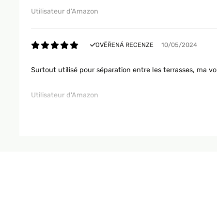
Utilisateur d'Amazon
OVĚŘENÁ RECENZE
10/05/2024
Surtout utilisé pour séparation entre les terrasses, ma v
Utilisateur d'Amazon
OVĚŘENÁ RECENZE
08/05/2024
À la suite d un changement de garde corps dans ma copr
élevé à mon goût, j ai des chats et j ai déjà eu un accide
loulous et je dois dire que je suis heureuse de revoir mes
vendeur et l achat
Utilisateur d'Amazon