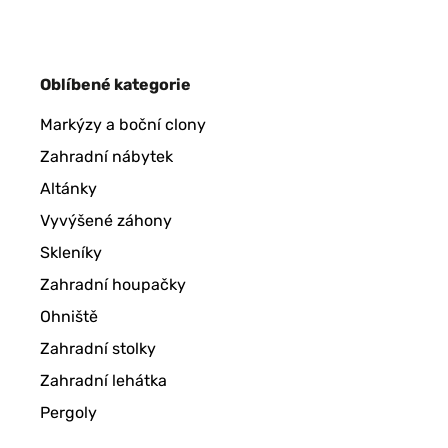
OVĚŘENÁ RECENZE
24/04/2024
Oblíbené kategorie
ok
Markýzy a boční clony
Utilisateur d'Amazon
Zahradní nábytek
Altánky
Vyvýšené záhony
OVĚŘENÁ RECENZE
22/04/2024
Skleníky
Brise vue apparences naturel impeccable
Zahradní houpačky
Ohniště
Utilisateur d'Amazon
Zahradní stolky
Zahradní lehátka
OVĚŘENÁ RECENZE
26/03/2024
Pergoly