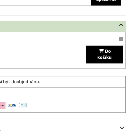
Do
košíku
sí být doobjednáno.
e