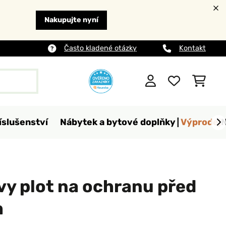
Nakupujte nyní
Často kladené otázky
Kontakt
íslušenství
Nábytek a bytové doplňky
Výprodej
vy plot na ochranu před
m