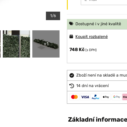
1/6
Dostupné i v jiné kvalitě
Koupit rozbalené
+1
748 Kč
(s DPH)
Zboží není na skladě a mu
14 dní na vrácení
Základní informac