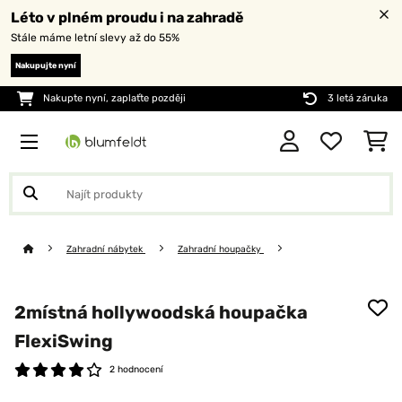
Léto v plném proudu i na zahradě
Stále máme letní slevy až do 55%
Nakupujte nyní
Nakupte nyní, zaplaťte později
3 letá záruka
Zahradní nábytek
Zahradní houpačky
2místná hollywoodská houpačka
FlexiSwing
2 hodnocení