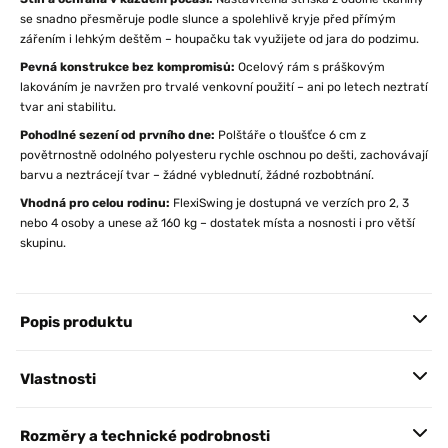
se snadno přesměruje podle slunce a spolehlivě kryje před přímým
zářením i lehkým deštěm – houpačku tak využijete od jara do podzimu.
Pevná konstrukce bez kompromisů:
Ocelový rám s práškovým
lakováním je navržen pro trvalé venkovní použití – ani po letech neztratí
tvar ani stabilitu.
Pohodlné sezení od prvního dne:
Polštáře o tloušťce 6 cm z
povětrnostně odolného polyesteru rychle oschnou po dešti, zachovávají
barvu a neztrácejí tvar – žádné vyblednutí, žádné rozbobtnání.
Vhodná pro celou rodinu:
FlexiSwing je dostupná ve verzích pro 2, 3
nebo 4 osoby a unese až 160 kg – dostatek místa a nosnosti i pro větší
skupinu.
Popis produktu
Vlastnosti
Rozměry a technické podrobnosti