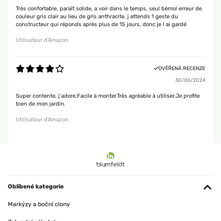
Très confortable, paraît solide, a voir dans le temps, seul bémol erreur de
couleur gris clair au lieu de gris anthracite, j attends 1 geste du
constructeur qui réponds après plus de 15 jours, donc je l ai gardé
Utilisateur d'Amazon
OVĚŘENÁ RECENZE
30/06/2024
Super contente, j’adore.Facile à monter.Très agréable à utiliser.Je profite
bien de mon jardin.
Utilisateur d'Amazon
Oblíbené kategorie
Markýzy a boční clony