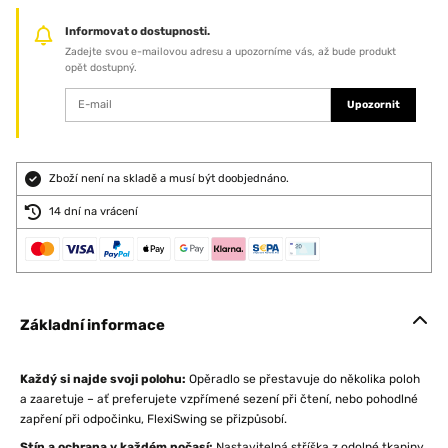
Informovat o dostupnosti.
Zadejte svou e-mailovou adresu a upozorníme vás, až bude produkt
opět dostupný.
Upozornit
Zboží není na skladě a musí být doobjednáno.
14 dní na vrácení
Základní informace
Každý si najde svoji polohu:
Opěradlo se přestavuje do několika poloh
a zaaretuje – ať preferujete vzpřímené sezení při čtení, nebo pohodlné
zapření při odpočinku, FlexiSwing se přizpůsobí.
Stín a ochrana v každém počasí:
Nastavitelná stříška z odolné tkaniny