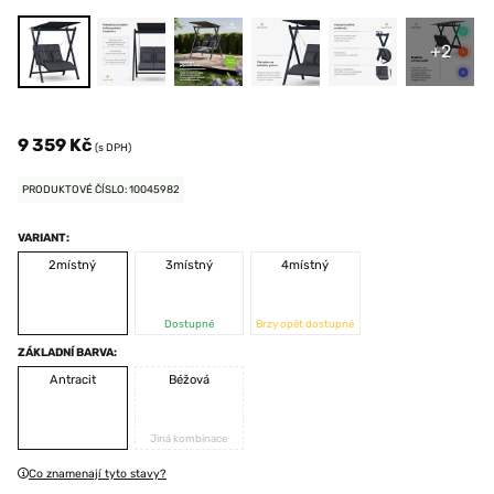
+2
9 359 Kč
(s DPH)
PRODUKTOVÉ ČÍSLO: 10045982
VARIANT:
2místný
3místný
4místný
Dostupné
Brzy opět dostupné
ZÁKLADNÍ BARVA:
Antracit
Béžová
Jiná kombinace
Co znamenají tyto stavy?