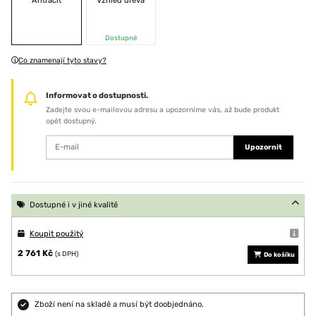
Antracit
Vzhled dřeva
Dostupné
Co znamenají tyto stavy?
Informovat o dostupnosti.
Zadejte svou e-mailovou adresu a upozorníme vás, až bude produkt
opět dostupný.
Upozornit
Dostupné i v jiné kvalitě
Koupit použitý
2 761 Kč
(s DPH)
Do košíku
Zboží není na skladě a musí být doobjednáno.