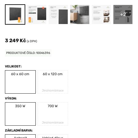
+2
3 249 Kč
(s DPH)
PRODUKTOVÉ ČÍSLO: 10046396
VELIKOST:
60 x 60 cm
60 x 120 cm
Jiná kombinace
VÝKON:
350 W
700 W
Jiná kombinace
ZÁKLADNÍ BARVA: