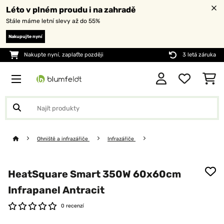
Léto v plném proudu i na zahradě
Stále máme letní slevy až do 55%
Nakupujte nyní
Nakupte nyní, zaplaťte později
3 letá záruka
Ohniště a infrazářiče
Infrazářiče
HeatSquare Smart 350W 60x60cm
Infrapanel Antracit
0 recenzí