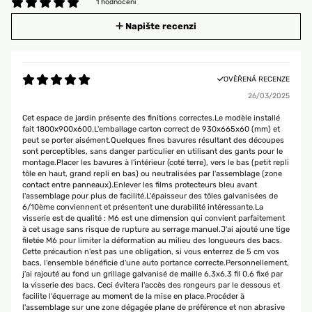
1 hodnocení
Napište recenzi
OVĚŘENÁ RECENZE
26/03/2025
Cet espace de jardin présente des finitions correctes.Le modèle installé
fait 1800x900x600.L'emballage carton correct de 930x665x60 (mm) et
peut se porter aisément.Quelques fines bavures résultant des découpes
sont perceptibles, sans danger particulier en utilisant des gants pour le
montage.Placer les bavures à l'intérieur (coté terre), vers le bas (petit repli
tôle en haut, grand repli en bas) ou neutralisées par l'assemblage (zone
contact entre panneaux).Enlever les films protecteurs bleu avant
l'assemblage pour plus de facilité.L'épaisseur des tôles galvanisées de
6/10ème conviennent et présentent une durabilité intéressante.La
visserie est de qualité : M6 est une dimension qui convient parfaitement
à cet usage sans risque de rupture au serrage manuel.J'ai ajouté une tige
filetée M6 pour limiter la déformation au milieu des longueurs des bacs.
Cette précaution n'est pas une obligation, si vous enterrez de 5 cm vos
bacs, l'ensemble bénéficie d'une auto portance correcte.Personnellement,
j'ai rajouté au fond un grillage galvanisé de maille 6,3x6,3 fil 0,6 fixé par
la visserie des bacs. Ceci évitera l'accès des rongeurs par le dessous et
facilite l'équerrage au moment de la mise en place.Procéder à
l'assemblage sur une zone dégagée plane de préférence et non abrasive