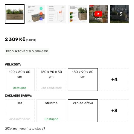
+3
2 309 Kč
(s DPH)
PRODUKTOVÉ ČÍSLO: 10046551
VELIKOST:
120 x 60 x 60
120 x 90 x 50
180 x 90 x 60
cm
cm
cm
+4
Dostupné
Jiná kombinace
ZÁKLADNÍ BARVA:
Rez
Stříbrná
Vzhled dřeva
+3
Jiná kombinace
Dostupné
Co znamenají tyto stavy?