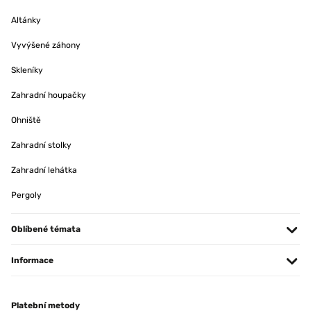
Altánky
Vyvýšené záhony
Skleníky
Zahradní houpačky
Ohniště
Zahradní stolky
Zahradní lehátka
Pergoly
Oblíbené témata
Informace
Platební metody