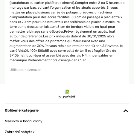
(caoutchouc ou carton plutôt que ciment).Compter entre 2 ou 3 heures de
montage par bac, suivant l'organisation et les ajouts apportés.Si vous
mettez en place plusieurs carrés de potager, prévoyez un schéma
d'implantation pour des accès facilités. 50 cm de passage à pied entre 2
bacs et 70 cm pour une brouette.Il est préférable de placer la meilleure
terre sur le dessus en laissant 5 cm de bordure visible en haut pour
permettre le binage sans déborder.Prévoir également un accès, tout
autour de préférence.Les prix indiqués datent du 30/01/2025 alors
méfiez vous des offres de printemps qui fleurissent avec une
augmentation de 30%.Je vous refais un retour dans 10 ans.À l'inverse, le
carré VidaXL 100x100x85 avec serre est à éviter, il est fragile (tôle de
3/10ème), trop léger et assemblé avec des vis M4. Impensables en
mécanique.Probablement hors d'usage dans 1 an.
Utilisateur d'Amazon
Oblíbené kategorie
Markýzy a boční clony
Zahradní nábytek