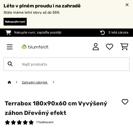
Léto v plném proudu i na zahradě
Stále máme letní slevy až do 55%
Nakupujte nyní
Nakupte nyní, zaplaťte později
3 letá záruka
Zahradní nábytek
Terrabox 180x90x60 cm Vyvýšený
záhon Dřevěný efekt
1 hodnocení