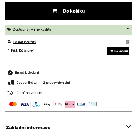
Do košíku
Dostupné i v jiné kvalitě
Koupit použitý
1 962 Kč
(s DPH)
Do košíku
Ihned k dodání.
Dodací lhůta: 1 - 2 pracovních dní
14 dní na vrácení
Základní informace