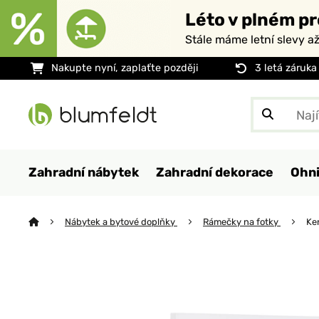
Léto v plném pr
Stále máme letní slevy a
Nakupte nyní, zaplaťte později
3 letá záruka
Zahradní nábytek
Zahradní dekorace
Ohni
Nábytek a bytové doplňky
Rámečky na fotky
Ke