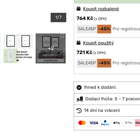
Koupit rozbalené
1/7
764 Kč
(s DPH)
SALE45P
-45%
Pro registrov
Koupit použitý
+2
721 Kč
(s DPH)
SALE45P
-45%
Pro registrov
Ihned k dodání.
Dodací lhůta: 5 - 7 praco
14 dní na vrácení