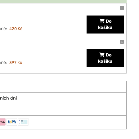
Do
košíku
ané:
420 Kč
Do
košíku
ané:
397 Kč
vních dní