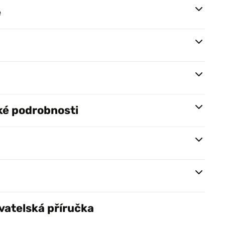
e
ké podrobnosti
vatelská příručka