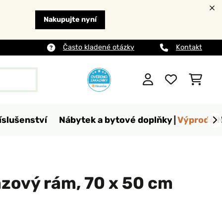
Nakupujte nyní
Často kladené otázky
Kontakt
íslušenství
Nábytek a bytové doplňky
Výprodej
zový rám, 70 x 50 cm