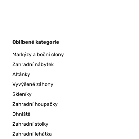
OVĚŘENÁ RECENZE
11/01/2025
article conforme a la photo,tres jolie rendu
Oblíbené kategorie
Utilisateur d'Amazon
Markýzy a boční clony
Zahradní nábytek
OVĚŘENÁ RECENZE
07/01/2025
Altánky
Pour y mettre des Diamond Painting ! Très bon rapport qua
Vyvýšené záhony
Skleníky
Utilisateur d'Amazon
Zahradní houpačky
Ohniště
OVĚŘENÁ RECENZE
18/12/2024
Zahradní stolky
Zahradní lehátka
Correspond à mes attentes et emballage soigné