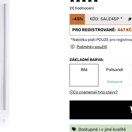
20 hodnocení
-45%
KÓD:
SALE45P
*
PRO REGISTROVANÉ:
467 KČ
*Nabídka platí POUZE pro registro
Podmínky použití
ZÁKLADNÍ BARVA:
Bílá
Palisandr
Dostupné
Co znamenají tyto stavy?
Dostupné i v jiné kvalitě