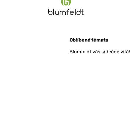
Oblíbené témata
Blumfeldt vás srdečně vítá!
lité/prix ️