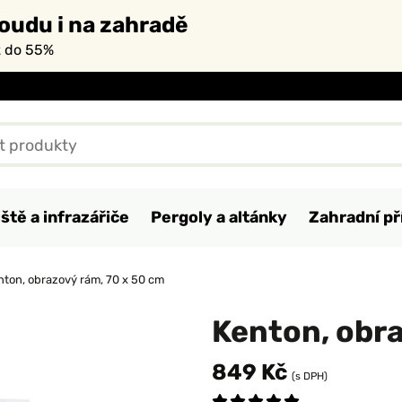
oudu i na zahradě
ž do 55%
ště a infrazářiče
Pergoly a altánky
Zahradní př
nton, obrazový rám, 70 x 50 cm
Kenton, obra
849 Kč
(s DPH)