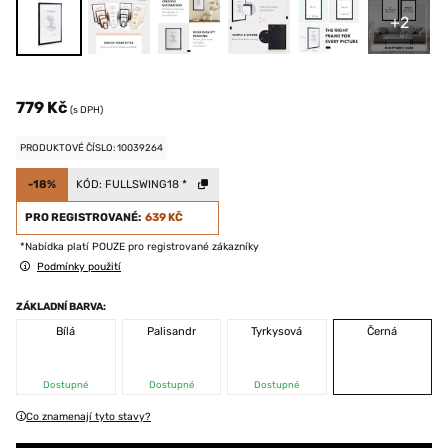
+2
779 Kč
(s DPH)
PRODUKTOVÉ ČÍSLO: 10039264
-18%
KÓD:
FULLSWING18
*
PRO REGISTROVANÉ:
639 KČ
*Nabídka platí POUZE pro registrované zákazníky
Podmínky použití
ZÁKLADNÍ BARVA:
Bílá
Palisandr
Tyrkysová
Černá
Dostupné
Dostupné
Dostupné
Co znamenají tyto stavy?