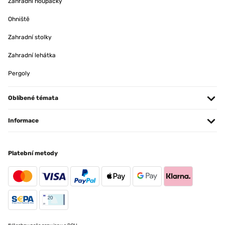
Zahradní houpačky
Pour y mettre des Diamond Painting ! Très bon rapport qualité/prix ️
Ohniště
Utilisateur d'Amazon
Zahradní stolky
OVĚŘENÁ RECENZE
Zahradní lehátka
18/12/2024
Pergoly
Correspond à mes attentes et emballage soigné
Utilisateur d'Amazon
Oblíbené témata
Informace
OVĚŘENÁ RECENZE
28/01/2024
Platební metody
Un cadre solide avec une douce couleur
Utilisateur d'Amazon
OVĚŘENÁ RECENZE
18/01/2024