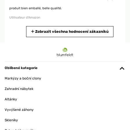
produit bien emballé, belle qualité.
Utilisateur d'Amazon
Zobrazit všechna hodnocení zákazníků
OVĚŘENÁ RECENZE
15/01/2025
produit conforme a mon attente
Utilisateur d'Amazon
Oblíbené kategorie
OVĚŘENÁ RECENZE
Markýzy a boční clony
11/01/2025
Zahradní nábytek
article conforme a la photo,tres jolie rendu
Altánky
Utilisateur d'Amazon
Vyvýšené záhony
OVĚŘENÁ RECENZE
Skleníky
07/01/2025