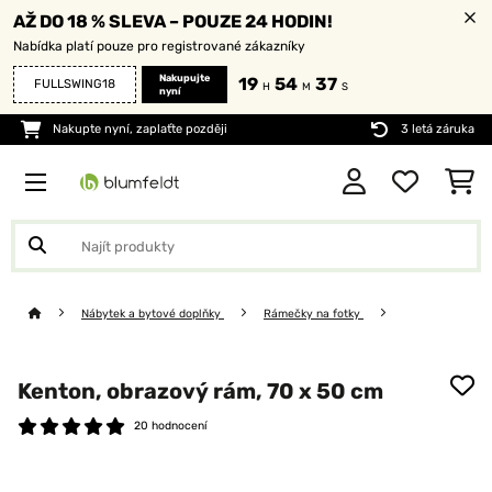
AŽ DO 18 % SLEVA – POUZE 24 HODIN!
Nabídka platí pouze pro registrované zákazníky
Nakupujte
19
54
37
FULLSWING18
H
M
S
nyní
Nakupte nyní, zaplaťte později
3 letá záruka
Nábytek a bytové doplňky
Rámečky na fotky
Kenton, obrazový rám, 70 x 50 cm
20 hodnocení