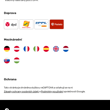
*Všechny naše ceny jsou s DPH.
Pourrais être amélioré. Les agrafes arrière sont cassantes
Utilisateur d'Amazon
Doprava
OVĚŘENÁ RECENZE
15/01/2024
Les produits sont doublement conditionnés et bullés et les vitres sont
Mezinárodní
plastifiées pour leur protection des deux cotés donc le conditionnement
est au top. Le rendu est parfait pour mettre en valeur deux affiches d’un
désigner, cadeau fait à mon fils qui est en disign il a été ravi du rendu. La
qualité est même supérieure au prix !
Utilisateur d'Amazon
OVĚŘENÁ RECENZE
Ochrana
16/11/2023
Très bon rapport qualité prix pour ce cadre photo format A2. Le plexiglas
Tato stránka je chráněna službou reCAPTCHA a vztahují se na ni
est protégé par un film de chaque côté. Les attaches au dos sont très
Zásady ochrany osobních údajů
a
Podmínky používání
společnosti Google.
bien. Le cadre est protégé par du papier bulle, dans un carton, lui même
dans un autre carton. J'ai rarement vu un emballage aussi bien fait ! Je
recommande ce produit.