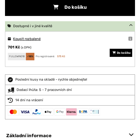
Do košíku
Dostupné i v jiné kvalitě
Koupit rozbalené
701 Kč
(s DPH)
Do košíku
FULLSWING18
-18%
Pro registrované:
575 Kč
Poslední kusy na skladě - rychle objednejte!
Dodací lhůta: 5 - 7 pracovních dní
14 dní na vrácení
Základní informace