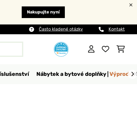
Nakupujte nyní
Často kladené otázky
Kontakt
íslušenství
Nábytek a bytové doplňky
Výprodej