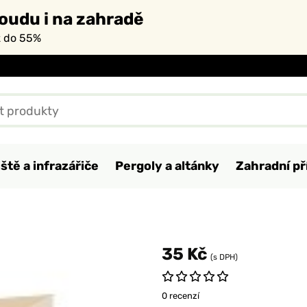
oudu i na zahradě
ž do 55%
ště a infrazářiče
Pergoly a altánky
Zahradní př
35 Kč
(s DPH)
0 recenzí