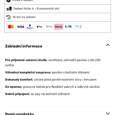
Ihned k dodání.
Dodací lhůta: 6 - 8 pracovních dní
14 dní na vrácení
Základní informace
Pro příjemné večerní chvíle:
osvětlený zahradní pavilon s 56 LED
světly
Výhodná kompletní souprava:
pavilon s bočními stěnami
Dokonalý komfort:
chrání před povětrnostními vlivy i hmyzem
Za oponou:
posuvný háček pro flexibilní zakrytí a odkryté závěsů
Dobré připojení:
se zipy na bočních stěnách
Popis produktu