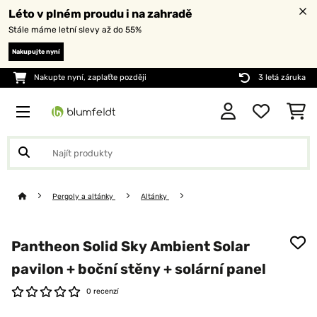
Léto v plném proudu i na zahradě
Stále máme letní slevy až do 55%
Nakupujte nyní
Nakupte nyní, zaplaťte později
3 letá záruka
Pergoly a altánky
Altánky
Pantheon Solid Sky Ambient Solar
pavilon + boční stěny + solární panel
0 recenzí