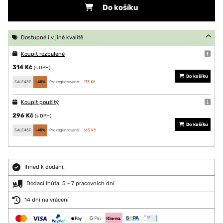
Do košíku
Dostupné i v jiné kvalitě
Koupit rozbalené
314 Kč
(s DPH)
Do košíku
SALE45P
-45%
Pro registrované:
173 Kč
Koupit použitý
296 Kč
(s DPH)
Do košíku
SALE45P
-45%
Pro registrované:
163 Kč
Ihned k dodání.
Dodací lhůta: 5 - 7 pracovních dní
14 dní na vrácení