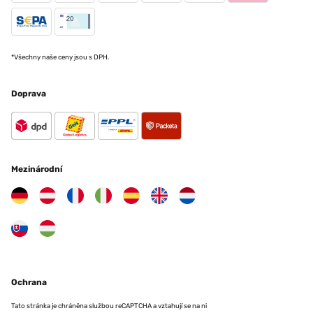
OVĚŘENÁ RECENZE
01/06/2024
*Všechny naše ceny jsou s DPH.
Cadre très jolie et solide
Utilisateur d'Amazon
Doprava
OVĚŘENÁ RECENZE
23/05/2024
Cadre vraiment de très bonne qualité. N'a absolument pas à rougir face
Mezinárodní
aux cadres sur mesure. Et en plus un prix plus que raisonnable ! Bref
parfait!
Utilisateur d'Amazon
OVĚŘENÁ RECENZE
16/05/2024
Ochrana
Joli petit cadre blanc
Utilisateur d'Amazon
Tato stránka je chráněna službou reCAPTCHA a vztahují se na ni