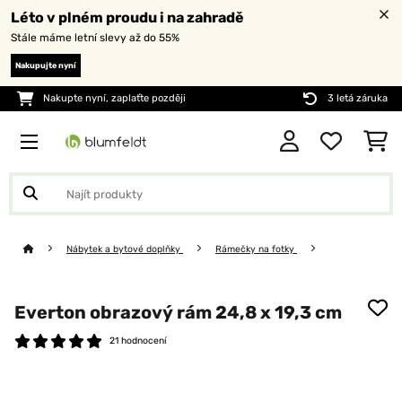
Léto v plném proudu i na zahradě
Stále máme letní slevy až do 55%
Nakupujte nyní
Nakupte nyní, zaplaťte později
3 letá záruka
Nábytek a bytové doplňky
Rámečky na fotky
Everton obrazový rám 24,8 x 19,3 cm
21 hodnocení