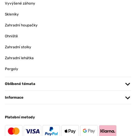
Vyvýšené záhony
OVĚŘENÁ RECENZE
Skleníky
11/01/2025
Zahradní houpačky
article conforme a la photo,tres jolie rendu
Ohniště
Utilisateur d'Amazon
Zahradní stolky
OVĚŘENÁ RECENZE
Zahradní lehátka
07/01/2025
Pergoly
Pour y mettre des Diamond Painting ! Très bon rapport qualité/prix ️
Utilisateur d'Amazon
Oblíbené témata
Informace
OVĚŘENÁ RECENZE
18/12/2024
Platební metody
Correspond à mes attentes et emballage soigné
Utilisateur d'Amazon