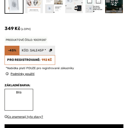
+2
349 Kč
(s DPH)
PRODUKTOVÉ ČÍSLO: 10039287
-45%
KÓD:
SALE45P
*
PRO REGISTROVANÉ:
192 KČ
*Nabídka platí POUZE pro registrované zákazníky
Podmínky použití
ZÁKLADNÍ BARVA:
Bílá
Co znamenají tyto stavy?