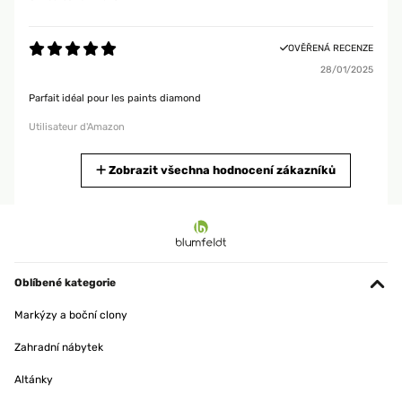
OVĚŘENÁ RECENZE
28/01/2025
Parfait idéal pour les paints diamond
Utilisateur d'Amazon
Zobrazit všechna hodnocení zákazníků
OVĚŘENÁ RECENZE
19/01/2025
produit bien emballé, belle qualité.
Utilisateur d'Amazon
Oblíbené kategorie
OVĚŘENÁ RECENZE
Markýzy a boční clony
15/01/2025
Zahradní nábytek
produit conforme a mon attente
Altánky
Utilisateur d'Amazon