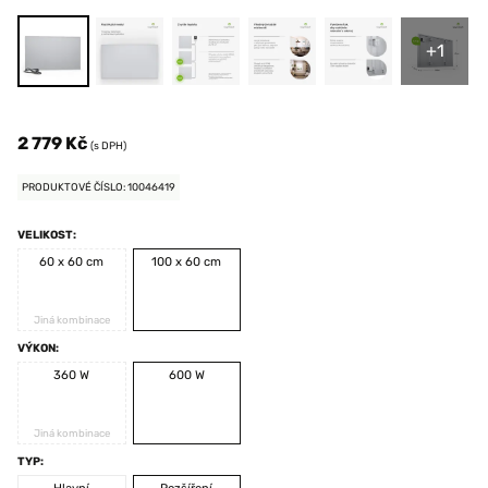
+1
2 779 Kč
(s DPH)
PRODUKTOVÉ ČÍSLO: 10046419
VELIKOST:
60 x 60 cm
100 x 60 cm
Jiná kombinace
VÝKON:
360 W
600 W
Jiná kombinace
TYP: