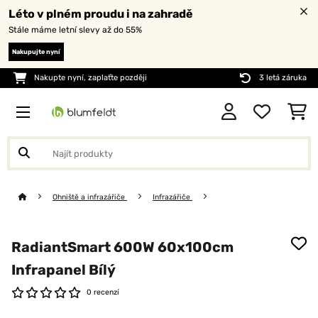
Léto v plném proudu i na zahradě
Stále máme letní slevy až do 55%
Nakupujte nyní
Nakupte nyní, zaplaťte později
3 letá záruka
Ohniště a infrazářiče
Infrazářiče
RadiantSmart 600W 60x100cm
Infrapanel Bílý
0 recenzí