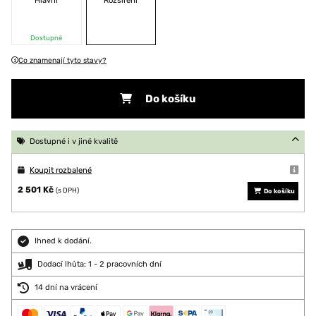
Hlavní
Rozšíření
Dostupné
Co znamenají tyto stavy?
Do košíku
Dostupné i v jiné kvalitě
Koupit rozbalené
2 501 Kč
(s DPH)
Do košíku
Ihned k dodání.
Dodací lhůta: 1 - 2 pracovních dní
14 dní na vrácení