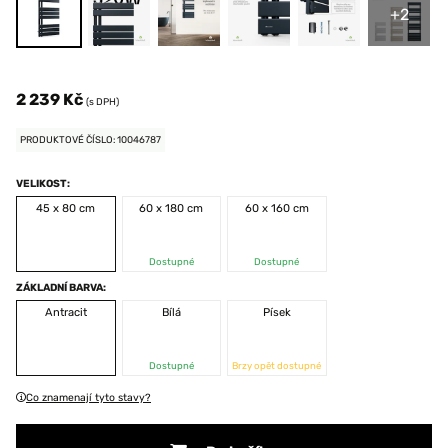
+2
2 239 Kč
(s DPH)
PRODUKTOVÉ ČÍSLO: 10046787
VELIKOST:
45 x 80 cm
60 x 180 cm
60 x 160 cm
Dostupné
Dostupné
ZÁKLADNÍ BARVA:
Antracit
Bílá
Písek
Dostupné
Brzy opět dostupné
Co znamenají tyto stavy?