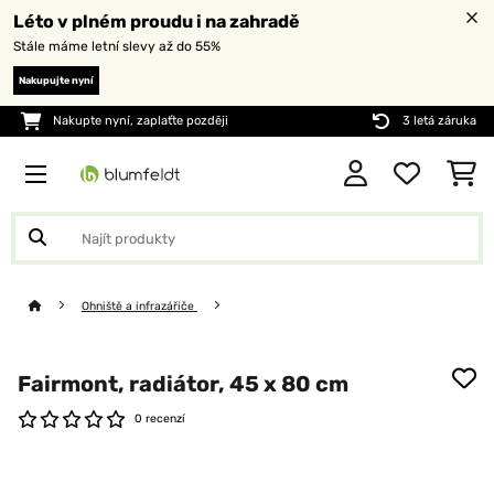
Léto v plném proudu i na zahradě
Stále máme letní slevy až do 55%
Nakupujte nyní
Nakupte nyní, zaplaťte později
3 letá záruka
Ohniště a infrazářiče
Fairmont, radiátor, 45 x 80 cm
0 recenzí