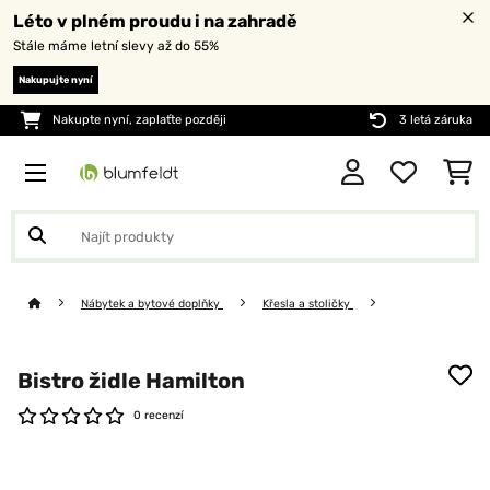
Léto v plném proudu i na zahradě
Stále máme letní slevy až do 55%
Nakupujte nyní
Nakupte nyní, zaplaťte později
3 letá záruka
Nábytek a bytové doplňky
Křesla a stoličky
Bistro židle Hamilton
0 recenzí