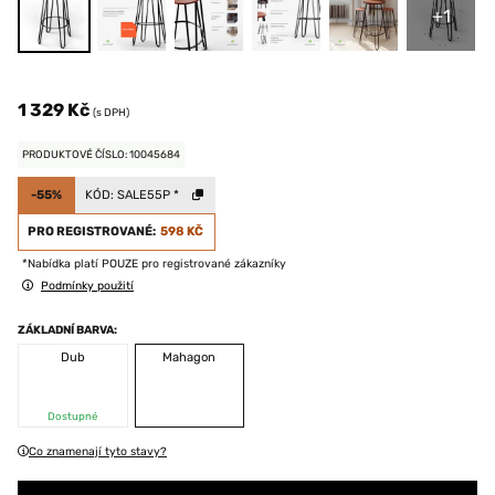
+1
1 329 Kč
(s DPH)
PRODUKTOVÉ ČÍSLO: 10045684
-55%
KÓD:
SALE55P
*
PRO REGISTROVANÉ:
598 KČ
*Nabídka platí POUZE pro registrované zákazníky
Podmínky použití
ZÁKLADNÍ BARVA:
Dub
Mahagon
Dostupné
Co znamenají tyto stavy?