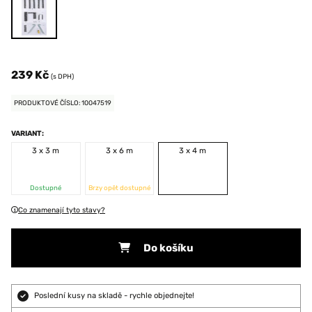
239 Kč
(s DPH)
PRODUKTOVÉ ČÍSLO: 10047519
VARIANT:
3 x 3 m
3 x 6 m
3 x 4 m
Dostupné
Brzy opět dostupné
Co znamenají tyto stavy?
Do košíku
Poslední kusy na skladě - rychle objednejte!