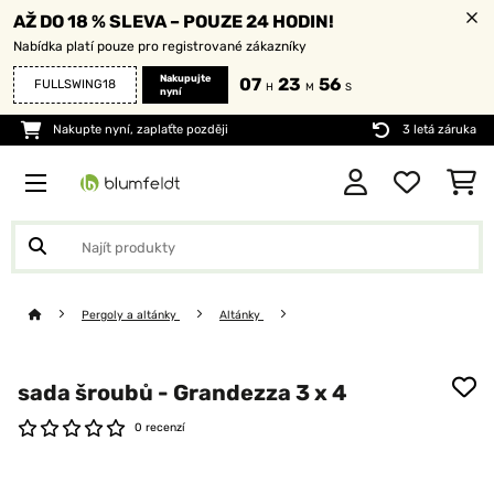
AŽ DO 18 % SLEVA – POUZE 24 HODIN!
Nabídka platí pouze pro registrované zákazníky
Nakupujte
07
23
55
FULLSWING18
H
M
S
nyní
Nakupte nyní, zaplaťte později
3 letá záruka
Pergoly a altánky
Altánky
sada šroubů - Grandezza 3 x 4
0 recenzí