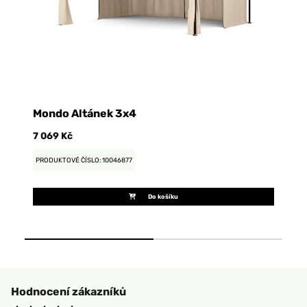
Mondo Altánek 3x4
M
7 069 Kč
6 
PRODUKTOVÉ ČÍSLO: 10046877
PR
Do košíku
Hodnocení zákazníků