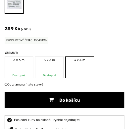
239 Kč
(s DPH)
PRODUKTOVÉ ČÍSLO: 10047496
VARIANT:
3 x 6 m
3 x 3 m
3 x 4 m
Dostupné
Dostupné
Co znamenají tyto stavy?
Do košíku
Poslední kusy na skladě - rychle objednejte!