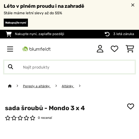
Léto v plném proudu i na zahradě
Stále máme letní slevy až do 55%
Nakupujte nyní
Nakupte nyní, zaplaťte později
3 letá záruka
Pergoly a altánky
Altánky
sada šroubů - Mondo 3 x 4
0 recenzí