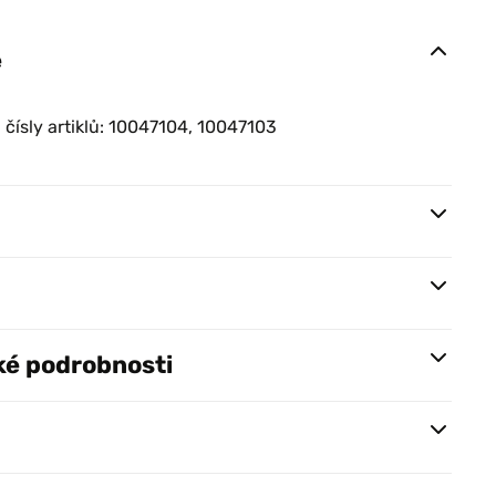
e
 čísly artiklů: 10047104, 10047103
ké podrobnosti