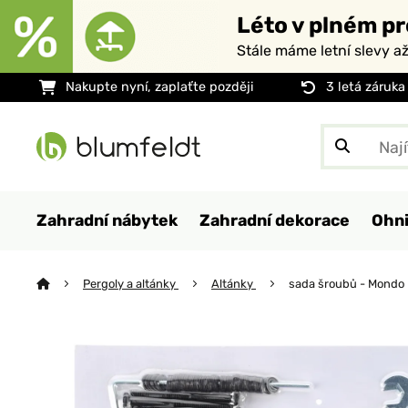
Léto v plném pr
Stále máme letní slevy a
Nakupte nyní, zaplaťte později
3 letá záruka
Zahradní nábytek
Zahradní dekorace
Ohni
Pergoly a altánky
Altánky
sada šroubů - Mondo 