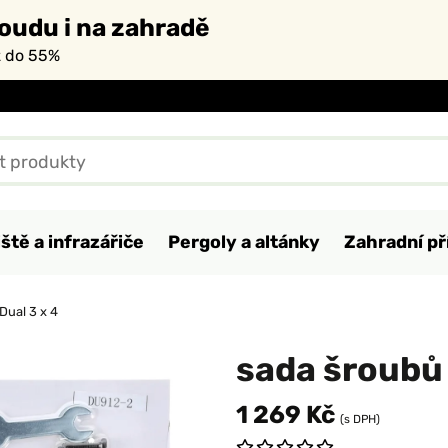
oudu i na zahradě
ž do 55%
ště a infrazářiče
Pergoly a altánky
Zahradní př
Dual 3 x 4
sada šroubů 
1 269 Kč
(s DPH)