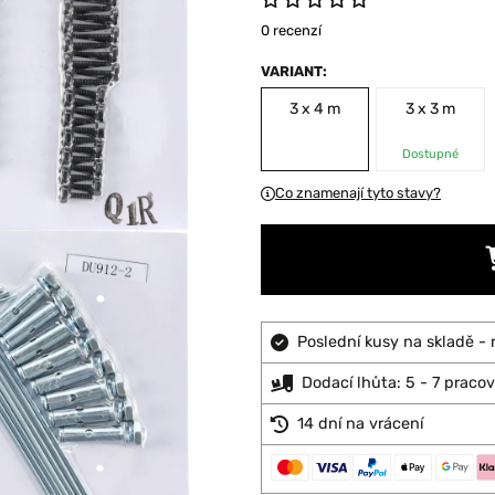
0 recenzí
VARIANT:
3 x 4 m
3 x 3 m
Dostupné
Co znamenají tyto stavy?
Poslední kusy na skladě - 
Dodací lhůta: 5 - 7 praco
14 dní na vrácení