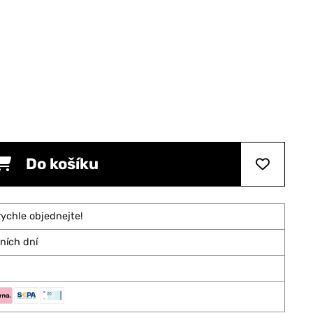
Do košíku
rychle objednejte!
vních dní