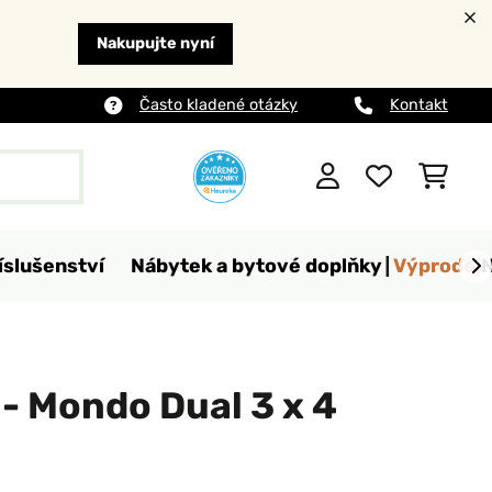
Nakupujte nyní
Často kladené otázky
Kontakt
íslušenství
Nábytek a bytové doplňky
Výprodej
- Mondo Dual 3 x 4