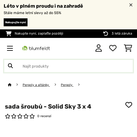
Léto v plném proudu i na zahradě
Stále máme letní slevy až do 55%
Nakupujte nyní
Nakupte nyní, zaplaťte později
3 letá záruka
Pergoly a altánky
Pergoly
sada šroubů - Solid Sky 3 x 4
0 recenzí