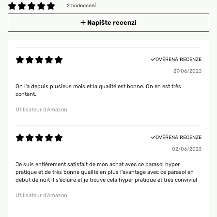
2 hodnocení
Napište recenzi
OVĚŘENÁ RECENZE
27/06/2023
On l'a depuis plusieus mois et la qualité est bonne. On en est très
content.
Utilisateur d'Amazon
OVĚŘENÁ RECENZE
02/06/2023
Je suis entièrement satisfait de mon achat avec ce parasol hyper
pratique et de très bonne qualité en plus l'avantage avec ce parasol en
début de nuit il s'éclaire et je trouve cela hyper pratique et très convivial
Utilisateur d'Amazon