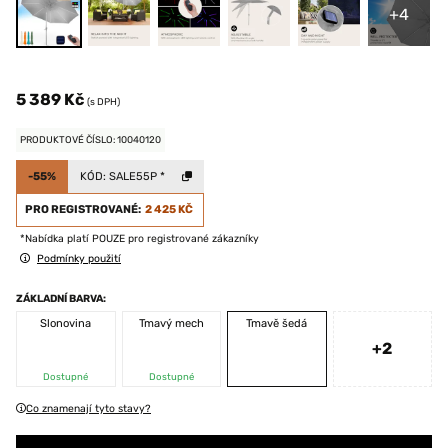
+4
5 389 Kč
(s DPH)
PRODUKTOVÉ ČÍSLO: 10040120
-55%
KÓD:
SALE55P
*
PRO REGISTROVANÉ:
2 425 KČ
*Nabídka platí POUZE pro registrované zákazníky
Podmínky použití
ZÁKLADNÍ BARVA:
Slonovina
Tmavý mech
Tmavě šedá
+2
Dostupné
Dostupné
Co znamenají tyto stavy?