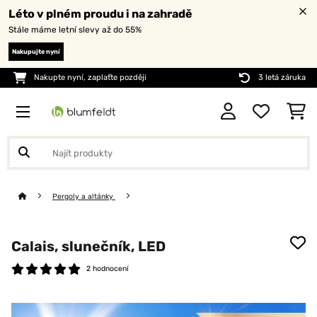
Léto v plném proudu i na zahradě
Stále máme letní slevy až do 55%
Nakupujte nyní
Nakupte nyní, zaplaťte později
3 letá záruka
Pergoly a altánky
Calais, slunečník, LED
2 hodnocení