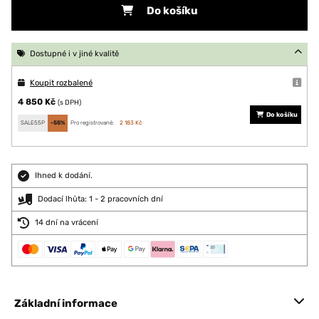
Do košíku
Dostupné i v jiné kvalitě
Koupit rozbalené
4 850 Kč
(s DPH)
Do košíku
SALE55P
-55%
Pro registrované:
2 183 Kč
Ihned k dodání.
Dodací lhůta: 1 - 2 pracovních dní
14 dní na vrácení
Základní informace