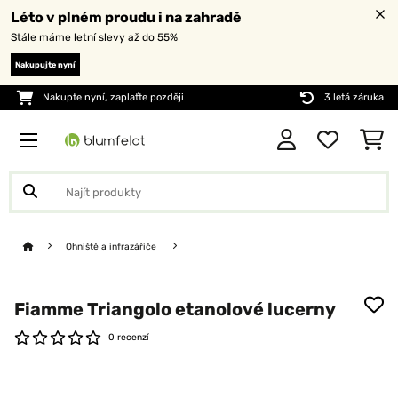
Léto v plném proudu i na zahradě
Stále máme letní slevy až do 55%
Nakupujte nyní
Nakupte nyní, zaplaťte později
3 letá záruka
Ohniště a infrazářiče
Fiamme Triangolo etanolové lucerny
0 recenzí