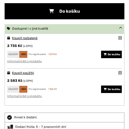
Do košíku
Dostupné i v jiné kvalitě
Koupit rozbalené
2 735 Kč
(s DPH)
SALE55P
-55%
Pro registrované:
1 231 Kč
Do košíku
Informační list o produktu
Koupit použitý
2 583 Kč
(s DPH)
SALE55P
-55%
Pro registrované:
1 162 Kč
Do košíku
Informační list o produktu
Ihned k dodání.
Dodací lhůta: 5 - 7 pracovních dní