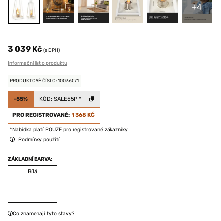
+4
3 039 Kč
(s DPH)
Informační list o produktu
PRODUKTOVÉ ČÍSLO: 10036071
-55%
KÓD:
SALE55P
*
PRO REGISTROVANÉ:
1 368 KČ
*Nabídka platí POUZE pro registrované zákazníky
Podmínky použití
ZÁKLADNÍ BARVA:
Bílá
Co znamenají tyto stavy?