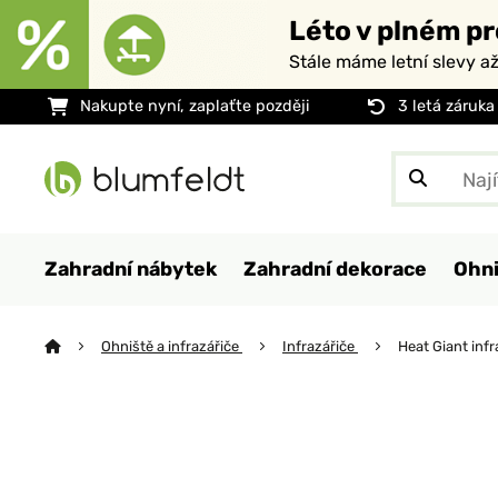
Léto v plném pr
Stále máme letní slevy a
Nakupte nyní, zaplaťte později
3 letá záruka
Zahradní nábytek
Zahradní dekorace
Ohni
Ohniště a infrazářiče
Infrazářiče
Heat Giant inf