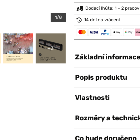
Dodací lhůta: 1 - 2 pracov
1/8
14 dní na vrácení
+3
Základní informac
Popis produktu
Vlastnosti
Rozměry a technic
Co bude doručeno