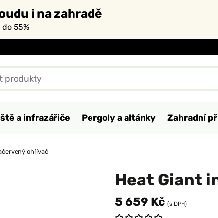
oudu i na zahradě
ž do 55%
ště a infrazářiče
Pergoly a altánky
Zahradní př
račervený ohřívač
Heat Giant i
5 659 Kč
(s DPH)