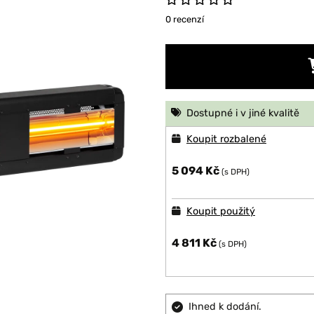
0 recenzí
Dostupné i v jiné kvalitě
Koupit rozbalené
5 094 Kč
(s DPH)
Koupit použitý
4 811 Kč
(s DPH)
Ihned k dodání.