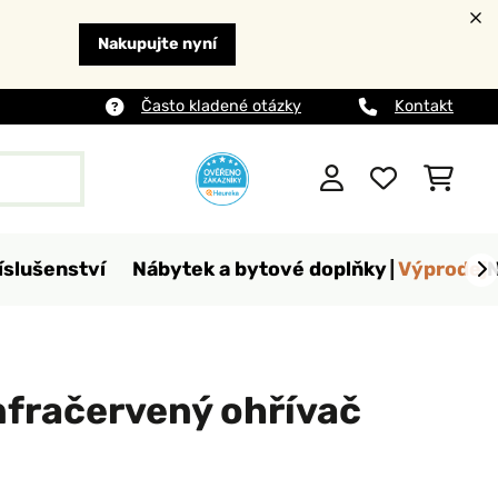
Nakupujte nyní
Často kladené otázky
Kontakt
íslušenství
Nábytek a bytové doplňky
Výprodej
nfračervený ohřívač