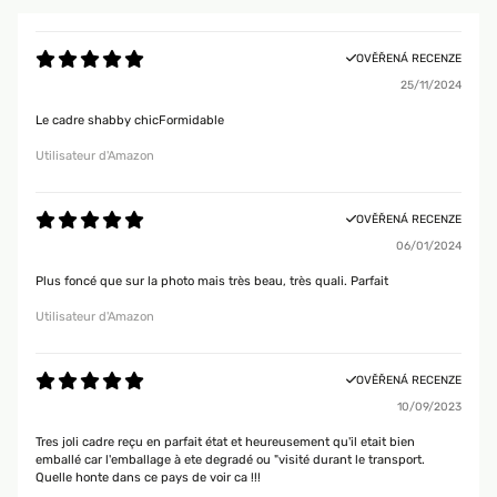
OVĚŘENÁ RECENZE
25/11/2024
Le cadre shabby chicFormidable
Utilisateur d'Amazon
OVĚŘENÁ RECENZE
06/01/2024
Plus foncé que sur la photo mais très beau, très quali. Parfait
Utilisateur d'Amazon
OVĚŘENÁ RECENZE
10/09/2023
Tres joli cadre reçu en parfait état et heureusement qu'il etait bien
emballé car l'emballage à ete degradé ou "visité durant le transport.
Quelle honte dans ce pays de voir ca !!!