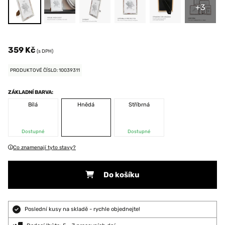
+3
359 Kč
(s DPH)
PRODUKTOVÉ ČÍSLO: 10039311
ZÁKLADNÍ BARVA:
Bílá
Hnědá
Stříbrná
Dostupné
Dostupné
Co znamenají tyto stavy?
Do košíku
Poslední kusy na skladě - rychle objednejte!