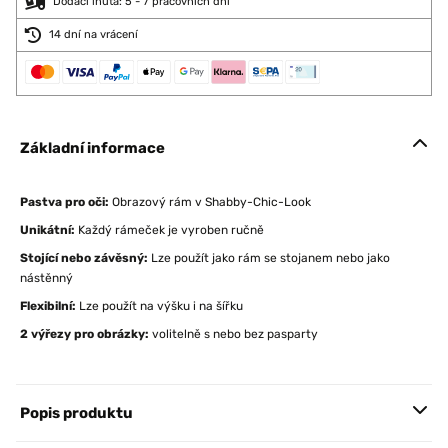
Dodací lhůta: 5 - 7 pracovních dní
14 dní na vrácení
Základní informace
Pastva pro oči:
Obrazový rám v Shabby-Chic-Look
Unikátní:
Každý rámeček je vyroben ručně
Stojící nebo závěsný:
Lze použít jako rám se stojanem nebo jako
nástěnný
Flexibilní:
Lze použít na výšku i na šířku
2 výřezy pro obrázky:
volitelně s nebo bez pasparty
Popis produktu