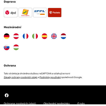
21/06/2018
Doprava
Beaux cadres photo avec passe-partout blanc bien fini. L'alternance
blanc-argent est moins fondue que sur la photo, mais le rendu est quand
même bien. Livraison rapide dans les temps convenus.
Utilisateur d'Amazon
Mezinárodní
OVĚŘENÁ RECENZE
18/03/2018
J'avais des doutes sur le mélange des couleurs mais ça fonctionne plutôt
bien. Le rendu est bon et donne un aspect vieilli.
Utilisateur d'Amazon
Ochrana
Tato stránka je chráněna službou reCAPTCHA a vztahují se na ni
OVĚŘENÁ RECENZE
Zásady ochrany osobních údajů
a
Podmínky používání
společnosti Google.
14/03/2018
Très bon article, de très bonne qualité avec une taille conforme au choix
de base. Je recommande cet article. Cordialement
Utilisateur d'Amazon
Ochrana osobních údajů
Obchodní podmínky
O nás