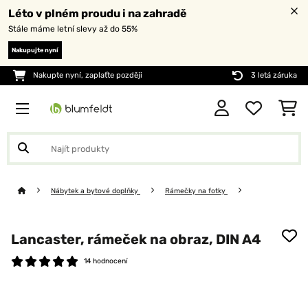
Léto v plném proudu i na zahradě
Stále máme letní slevy až do 55%
Nakupujte nyní
Nakupte nyní, zaplaťte později
3 letá záruka
Nábytek a bytové doplňky
Rámečky na fotky
Lancaster, rámeček na obraz, DIN A4
14 hodnocení