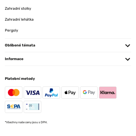
Joli cadre avec un passe partout blanc, arrivé en parfait état, bien
emballé. Reçu dans les 24 h avec Amazon Prime. Rien à redire, je
Zahradní stolky
recommande ce produit.
Zahradní lehátka
Utilisateur d'Amazon
Pergoly
OVĚŘENÁ RECENZE
13/01/2020
Oblíbené témata
Produit de très belle qualité. Belle finition. Format original. J'ai acheté
Informace
plusieurs cadres de la même marque, tous très beaux.
Utilisateur d'Amazon
Platební metody
OVĚŘENÁ RECENZE
13/10/2019
Nickel produit conforme Voici très vite en très bon état j'adore
Utilisateur d'Amazon
*Všechny naše ceny jsou s DPH.
OVĚŘENÁ RECENZE