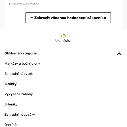
Utilisateur d'Amazon
Zobrazit všechna hodnocení zákazníků
OVĚŘENÁ RECENZE
16/04/2021
Cadre de bonne qualité, vitre très correcte. Satisfait de mon achat, très
bon rapport qualité prix
Utilisateur d'Amazon
Oblíbené kategorie
Markýzy a boční clony
OVĚŘENÁ RECENZE
13/02/2020
Zahradní nábytek
je voulais rendre un plus beau rendu à deux aquarelles achetées
Altánky
encadrées en brocante. Le résultat est parfait. Très contente.
Vyvýšené záhony
Utilisateur d'Amazon
Skleníky
OVĚŘENÁ RECENZE
Zahradní houpačky
30/01/2020
Ohniště