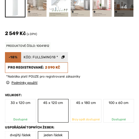
+4
2 549 Kč
(s DPH)
PRODUKTOVÉ ČÍSLO: 10041812
-18%
KÓD:
FULLSWING18
*
PRO REGISTROVANÉ:
2 090 KČ
*Nabídka platí POUZE pro registrované zákazníky
Podmínky použití
VELIKOST:
30 x 120 cm
45 x 120 cm
45 x 180 cm
100 x 60 cm
Dostupné
Brzy opět dostupné
Dostupné
USPOŘÁDÁNÍ TOPNÝCH ŽEBER:
dvojitý řádek
jeden řádek