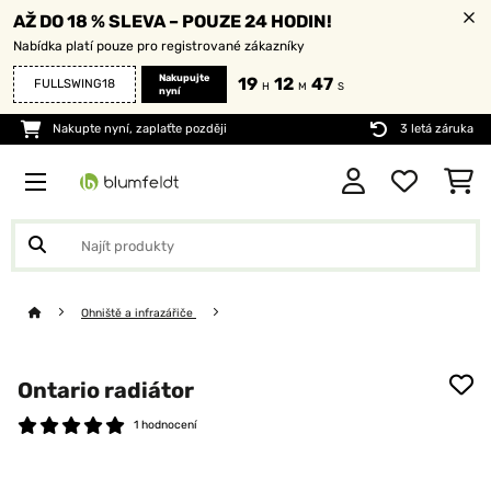
AŽ DO 18 % SLEVA – POUZE 24 HODIN!
Nabídka platí pouze pro registrované zákazníky
Nakupujte
19
12
47
FULLSWING18
H
M
S
nyní
Nakupte nyní, zaplaťte později
3 letá záruka
Ohniště a infrazářiče
Ontario radiátor
1 hodnocení