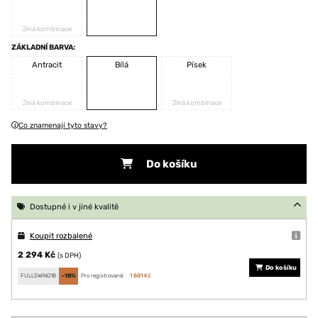
Jiná kombinace
ZÁKLADNÍ BARVA:
Antracit
Bílá
Písek
Jiná kombinace
Jiná kombinace
Co znamenají tyto stavy?
Do košíku
Dostupné i v jiné kvalitě
Koupit rozbalené
2 294 Kč
(s DPH)
Do košíku
FULLSWING18
-18%
Pro registrované:
1 881 Kč