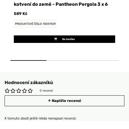
kotvení do země - Pantheon Pergola 3 x 6
s
589 Kč
38
PRODUKTOVÉ ČÍSLO: 10047509
PR
Do košíku
Hodnocení zákazníků
0 recenzí
Napište recenzi
K tomuto zboží ještě nikdo nenapsal recenzi.