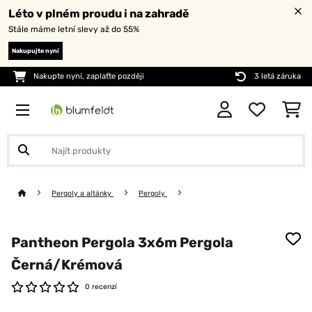
Léto v plném proudu i na zahradě
Stále máme letní slevy až do 55%
Nakupujte nyní
Nakupte nyní, zaplaťte později
3 letá záruka
Pergoly a altánky
Pergoly
Pantheon Pergola 3x6m Pergola
Černá/Krémová
0 recenzí