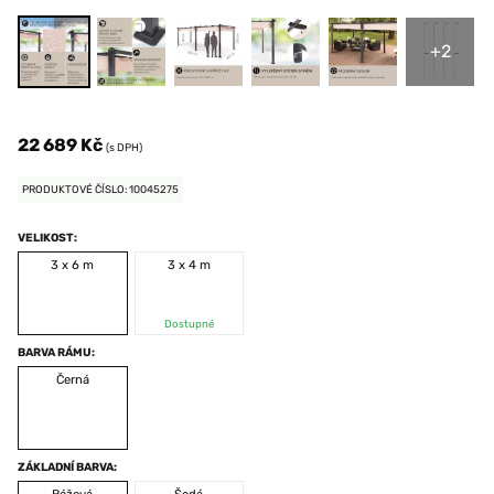
+2
22 689 Kč
(s DPH)
PRODUKTOVÉ ČÍSLO: 10045275
VELIKOST:
3 x 6 m
3 x 4 m
Dostupné
BARVA RÁMU:
Černá
ZÁKLADNÍ BARVA: