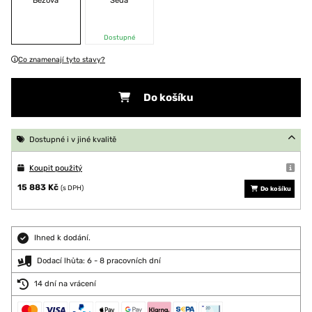
Béžová
Šedá
Dostupné
Co znamenají tyto stavy?
Do košíku
Dostupné i v jiné kvalitě
Koupit použitý
15 883 Kč
(s DPH)
Do košíku
Ihned k dodání.
Dodací lhůta: 6 - 8 pracovních dní
14 dní na vrácení